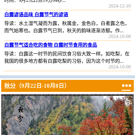
时间：9月23日2点19分04秒...
2024-12-10
白露谚语品味 白露节气的谚语
导读：水土湿气凝而为露，秋属金，金色白，白者露之色，
而气始寒也。白露节气已到，秋天的韵味逐渐浓郁。作...
2024-10-08
白露节气适合吃的食物 白露时节食用的食品
导读：白露这一时节的民间饮食习俗大致一样。如吃梨，在
我国的很多地方都有白露吃梨的习俗，因为这个时节的...
2024-10-08

秋分
（9月22日-10月8日）