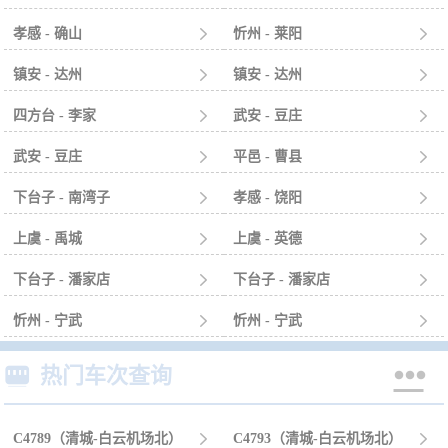
孝感 - 确山

忻州 - 莱阳

镇安 - 达州

镇安 - 达州

四方台 - 李家

武安 - 豆庄

武安 - 豆庄

平邑 - 曹县

下台子 - 南湾子

孝感 - 饶阳

上虞 - 禹城

上虞 - 英德

下台子 - 潘家店

下台子 - 潘家店

忻州 - 宁武

忻州 - 宁武



热门车次查询
C4789（清城-白云机场北）

C4793（清城-白云机场北）
