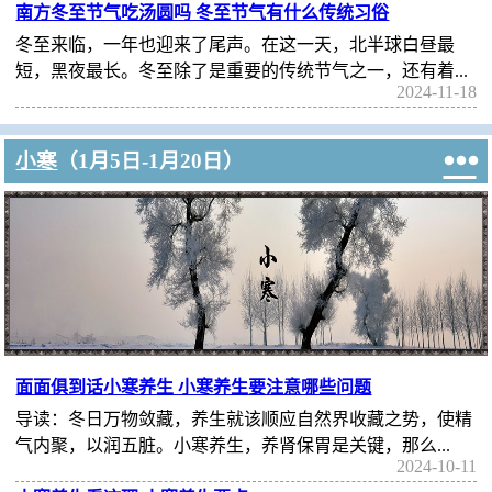
南方冬至节气吃汤圆吗 冬至节气有什么传统习俗
冬至来临，一年也迎来了尾声。在这一天，北半球白昼最
短，黑夜最长。冬至除了是重要的传统节气之一，还有着...
2024-11-18

小寒
（1月5日-1月20日）
面面俱到话小寒养生 小寒养生要注意哪些问题
导读：冬日万物敛藏，养生就该顺应自然界收藏之势，使精
气内聚，以润五脏。小寒养生，养肾保胃是关键，那么...
2024-10-11