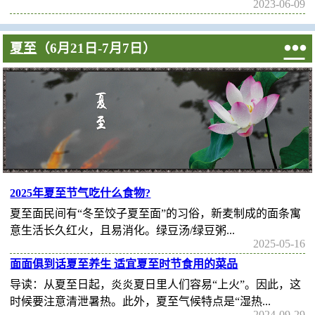
2023-06-09

夏至
（6月21日-7月7日）
2025年夏至节气吃什么食物?
‌夏至面‌民间有“冬至饺子夏至面”的习俗，新麦制成的面条寓
意生活长久红火，且易消化。‌绿豆汤/绿豆粥...
2025-05-16
面面俱到话夏至养生 适宜夏至时节食用的菜品
导读：从夏至日起，炎炎夏日里人们容易“上火”。因此，这
时候要注意清泄暑热。此外，夏至气候特点是“湿热...
2024-09-29