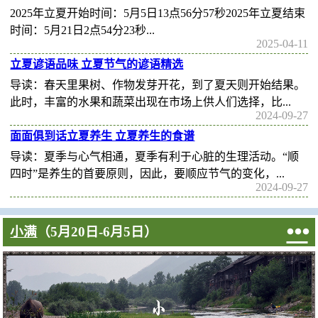
2025年立夏开始时间：5月5日13点56分57秒2025年立夏结束
时间：5月21日2点54分23秒...
2025-04-11
立夏谚语品味 立夏节气的谚语精选
导读：春天里果树、作物发芽开花，到了夏天则开始结果。
此时，丰富的水果和蔬菜出现在市场上供人们选择，比...
2024-09-27
面面俱到话立夏养生 立夏养生的食谱
导读：夏季与心气相通，夏季有利于心脏的生理活动。“顺
四时”是养生的首要原则，因此，要顺应节气的变化，...
2024-09-27

小满
（5月20日-6月5日）