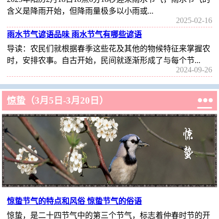
含义是降雨开始，但降雨量极多以小雨或...
2025-02-16
雨水节气谚语品味 雨水节气有哪些谚语
导读：农民们就根据春季这些花及其他的物候特征来掌握农
时，安排农事。自古开始，民间就逐渐形成了与每个节...
2024-09-26

惊蛰
（3月5日-3月20日）
惊蛰节气的特点和风俗 惊蛰节气的俗语
惊蛰，是二十四节气中的第三个节气，标志着仲春时节的开