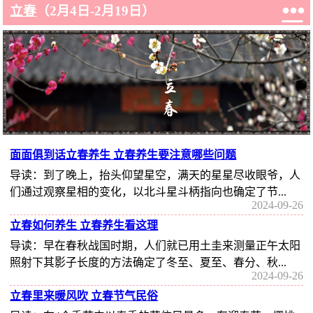

立春
（2月4日-2月19日）
面面俱到话立春养生 立春养生要注意哪些问题
导读：到了晚上，抬头仰望星空，满天的星星尽收眼爷，人
们通过观察星相的变化，以北斗星斗柄指向也确定了节...
2024-09-26
立春如何养生 立春养生看这理
导读：早在春秋战国时期，人们就已用土圭来测量正午太阳
照射下其影子长度的方法确定了冬至、夏至、春分、秋...
2024-09-26
立春里来暖风吹 立春节气民俗