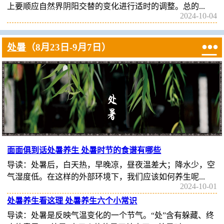
上要顺应自然界阴阳交替的变化进行适时的调整。总的...
2024-10-04

处暑
（8月23日-9月7日）
面面俱到话处暑养生 处暑时节的食谱有哪些
导读：处暑后，白天热，早晚凉，昼夜温差大；降水少，空
气湿度低。在这样的外部环境下，我们应该如何养生呢...
2024-10-01
处暑养生看这理 处暑养生六个小常识
导读：处暑是反映气温变化的一个节气。“处”含有躲藏、终