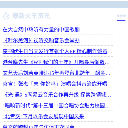


最新火车资讯
在大自然中聆听有力量的中国歌剧
《叶尔羌河》视听交响音乐会举办
虞书欣生日当天发行首张个人EP 精心制作诚意满满
港台麋先生《WE 我们的十年》开唱最后倒数 惊喜释出10周年纪念单曲宠粉
文艺天后刘若英睽违15年再登台北跨年 飙金嗓演唱经典招牌歌掀回忆杀
官宣！张杰「未·你好吗」演唱会抖音治愈开唱
《光·遇》x网易云音乐合作再升级 探索跨领域社交新体验
“唱响新时代”第十三届中国合唱协会魅力校园合唱展演开幕
“北青交”下月以乐会友展现中国风采
莫文蔚跨越13年与伍佰再次同台