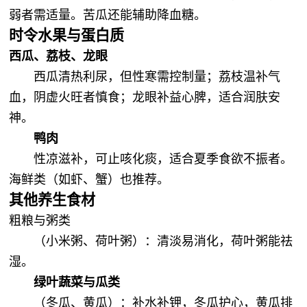
弱者需适量。苦瓜还能辅助降血糖。
时令水果与蛋白质
‌西瓜、荔枝、龙眼‌
西瓜清热利尿，但性寒需控制量；荔枝温补气
血，阴虚火旺者慎食；龙眼补益心脾，适合润肤安
神。
‌鸭肉‌
性凉滋补，可止咳化痰，适合夏季食欲不振者。
海鲜类（如虾、蟹）也推荐。
其他养生食材
‌粗粮与粥类‌
（小米粥、荷叶粥）：清淡易消化，荷叶粥能祛
湿。
‌绿叶蔬菜与瓜类‌
（冬瓜、黄瓜）：补水补钾，冬瓜护心，黄瓜排