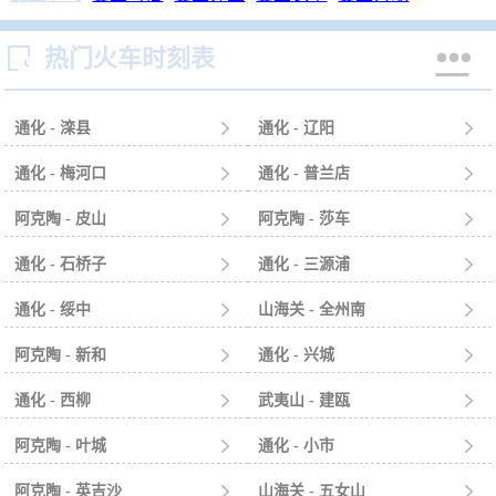


热门火车时刻表
通化 - 滦县

通化 - 辽阳

通化 - 梅河口

通化 - 普兰店

阿克陶 - 皮山

阿克陶 - 莎车

通化 - 石桥子

通化 - 三源浦

通化 - 绥中

山海关 - 全州南

阿克陶 - 新和

通化 - 兴城

通化 - 西柳

武夷山 - 建瓯

阿克陶 - 叶城

通化 - 小市

阿克陶 - 英吉沙

山海关 - 五女山
