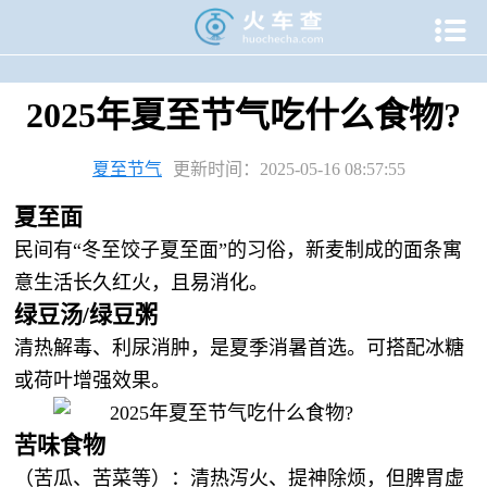

当前位置：
火车查
>
专题资讯
>
二十四节气专题
>
夏至专题
>
2025年夏至节气吃什么食物?
夏至节气
更新时间：2025-05-16 08:57:55
‌夏至面‌
民间有“冬至饺子夏至面”的习俗，新麦制成的面条寓
意生活长久红火，且易消化。
‌绿豆汤/绿豆粥‌
清热解毒、利尿消肿，是夏季消暑首选。可搭配冰糖
或荷叶增强效果。
‌苦味食物‌
（苦瓜、苦菜等）：清热泻火、提神除烦，但脾胃虚