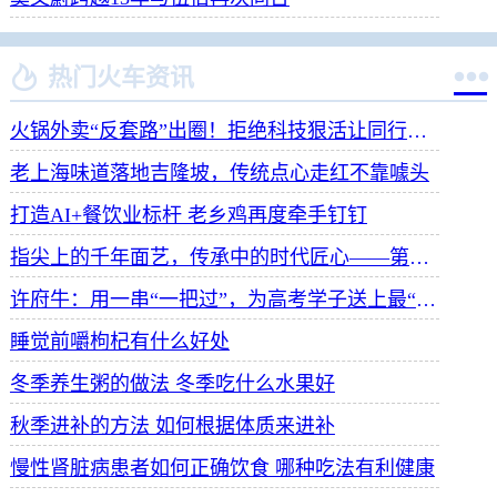


热门火车资讯
火锅外卖“反套路”出圈！拒绝科技狠活让同行颤抖
老上海味道落地吉隆坡，传统点心走红不靠噱头
打造AI+餐饮业标杆 老乡鸡再度牵手钉钉
指尖上的千年面艺，传承中的时代匠心——第八届“安琪酵母杯”中华发酵面食大赛武汉赛区开赛
许府牛：用一串“一把过”，为高考学子送上最“牛”祝福
睡觉前嚼枸杞有什么好处
冬季养生粥的做法 冬季吃什么水果好
秋季进补的方法 如何根据体质来进补
慢性肾脏病患者如何正确饮食 哪种吃法有利健康