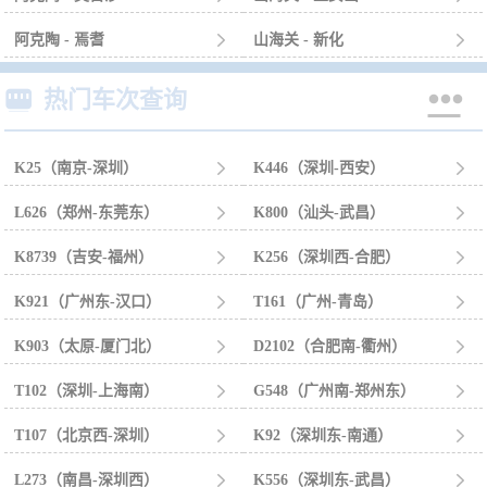
阿克陶 - 焉耆

山海关 - 新化



热门车次查询
K25（南京-深圳）

K446（深圳-西安）

L626（郑州-东莞东）

K800（汕头-武昌）

K8739（吉安-福州）

K256（深圳西-合肥）

K921（广州东-汉口）

T161（广州-青岛）

K903（太原-厦门北）

D2102（合肥南-衢州）

T102（深圳-上海南）

G548（广州南-郑州东）

T107（北京西-深圳）

K92（深圳东-南通）

L273（南昌-深圳西）

K556（深圳东-武昌）
