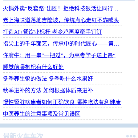
火锅外卖“反套路”出圈！拒绝科技狠活让同行颤抖
老上海味道落地吉隆坡，传统点心走红不靠噱头
打造AI+餐饮业标杆 老乡鸡再度牵手钉钉
指尖上的千年面艺，传承中的时代匠心——第八届“安琪酵母杯”中华发酵面食大赛武汉赛区开赛
许府牛：用一串“一把过”，为高考学子送上最“牛”祝福
睡觉前嚼枸杞有什么好处
冬季养生粥的做法 冬季吃什么水果好
秋季进补的方法 如何根据体质来进补
慢性肾脏病患者如何正确饮食 哪种吃法有利健康
中医养生的注意事项及常见误区

最新火车车次