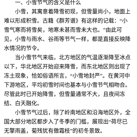
一、小雪节气的含义是什么
小雪，其寓意着降雪初现，但雪量尚小，地面上
难以形成积雪。古籍《群芳谱》有这样的记载：“小
雪气寒而将雪矣，地寒未甚而雪未大也。”由此可
见，小雪与雨水、谷雨等节气一样，都是直接反映降
水情况的节令。
当小雪节气来临，北方地区的气温逐渐降至冰点
以下，华北地区开始迎来降雪，而东北地区则出现了
冻土现象，恰如俗语所言，“小雪地封严”。在黄河中
下游地区，平均初雪时间也基本与小雪节气相吻合。
尽管此时已开始降雪，但雪量通常不大，且夜间冻
结、白天融化。
小雪节气过后，除了岭南地区和沿海地区外，全
国大部分地区都步入了冬季的门槛，展现出“荷尽已
无擎雨盖，菊残犹有傲霜枝”的初冬景致。