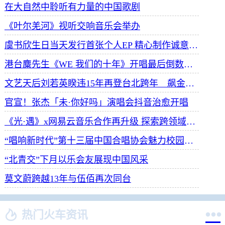
在大自然中聆听有力量的中国歌剧
《叶尔羌河》视听交响音乐会举办
虞书欣生日当天发行首张个人EP 精心制作诚意满满
港台麋先生《WE 我们的十年》开唱最后倒数 惊喜释出10周年纪念单曲宠粉
文艺天后刘若英睽违15年再登台北跨年 飙金嗓演唱经典招牌歌掀回忆杀
官宣！张杰「未·你好吗」演唱会抖音治愈开唱
《光·遇》x网易云音乐合作再升级 探索跨领域社交新体验
“唱响新时代”第十三届中国合唱协会魅力校园合唱展演开幕
“北青交”下月以乐会友展现中国风采
莫文蔚跨越13年与伍佰再次同台


热门火车资讯