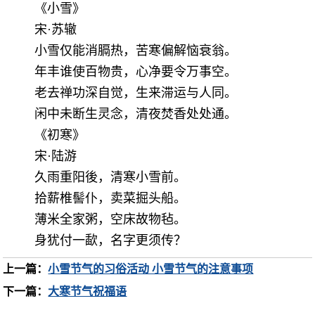
《小雪》
宋·苏辙
小雪仅能消膈热，苦寒偏解恼衰翁。
年丰谁使百物贵，心净要令万事空。
老去禅功深自觉，生来滞运与人同。
闲中未断生灵念，清夜焚香处处通。
《初寒》
宋·陆游
久雨重阳後，清寒小雪前。
拾薪椎髻仆，卖菜掘头船。
薄米全家粥，空床故物毡。
身犹付一歃，名字更须传？
上一篇：
小雪节气的习俗活动 小雪节气的注意事项
下一篇：
大寒节气祝福语