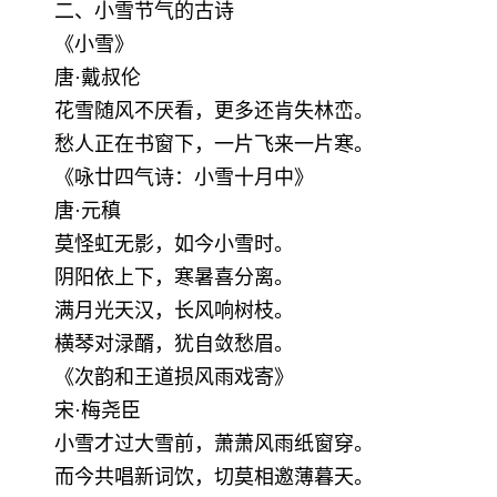
二、小雪节气的古诗
《小雪》
唐·戴叔伦
花雪随风不厌看，更多还肯失林峦。
愁人正在书窗下，一片飞来一片寒。
《咏廿四气诗：小雪十月中》
唐·元稹
莫怪虹无影，如今小雪时。
阴阳依上下，寒暑喜分离。
满月光天汉，长风响树枝。
横琴对渌醑，犹自敛愁眉。
《次韵和王道损风雨戏寄》
宋·梅尧臣
小雪才过大雪前，萧萧风雨纸窗穿。
而今共唱新词饮，切莫相邀薄暮天。