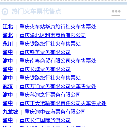


热门火车票代售点
江北
|
重庆火车站华康旅行社火车售票处
渝北
|
重庆渝北区利惠商贸有限公司
永川
|
重庆铁路旅行社火车售票处
渝中
|
重庆铁英票务有限公司
渝中
|
重庆南粤商贸有限公司火车售票处
渝中
|
重庆长城票务有限公司
渝中
|
重庆铁路旅行社火车售票处
武汉
|
重庆万通票务有限公司火车售票处
渝中
|
重庆科渝之行票务有限公司
渝中
|
重庆正大运输有限责任公司火车售票处
九龙坡
|
重庆渝中云海票务有限公司
渝中
|
重庆长江国际旅游公司