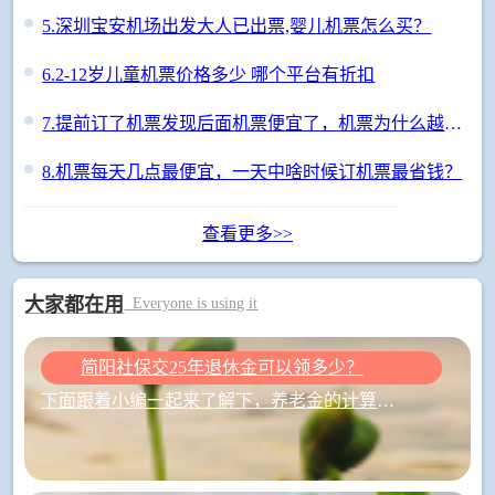
5.
深圳宝安机场出发大人已出票,婴儿机票怎么买？
6.
2-12岁儿童机票价格多少 哪个平台有折扣
7.
提前订了机票发现后面机票便宜了，机票为什么越晚买越便宜
8.
机票每天几点最便宜，一天中啥时候订机票最省钱？
查看更多>>
大家都在用
Everyone is using it
简阳社保交25年退休金可以领多少？
下面跟着小编一起来了解下，养老金的计算公式主要包括两部分：基础养老金和个人账户养老金，计算公式是全国统一的。养老保险缴纳的基本原则还是多缴多得、长缴多得。2025年成都最低缴费基数：4511，最高缴费基数：22555，而缴费工资（基数）也是影响退休工资水平的关键因素。个人缴费工资的高低直接影响到个人...