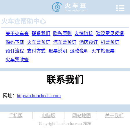

火车查帮助中心
关于火车查
联系我们
隐私原则
友情链接
建议意见反馈
源码下载
火车票预订
汽车票预订
酒店预订
机票预订
预订流程
支付方式
退票说明
退款说明
火车站退票
火车票改签
联系我们
网址：
http://m.huochecha.com
手机版
电脑版
网站地图
关于我们
Copyright huochecha.com 2026