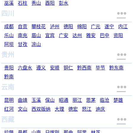
巫溪
石柱
秀山
酉阳
彭水

四川
成都
自贡
攀枝花
泸州
德阳
绵阳
广元
遂宁
内江
乐山
南充
眉山
宜宾
广安
达州
雅安
巴中
资阳
阿坝
甘孜
凉山

贵州
贵阳
六盘水
遵义
安顺
铜仁
黔西南
毕节
黔东南
黔南

云南
昆明
曲靖
玉溪
保山
昭通
丽江
思茅
临沧
楚雄
红河
文山
西双版纳
大理
德宏
怒江
迪庆

西藏
拉萨
昌都
山南
日喀则
那曲
阿里
林芝