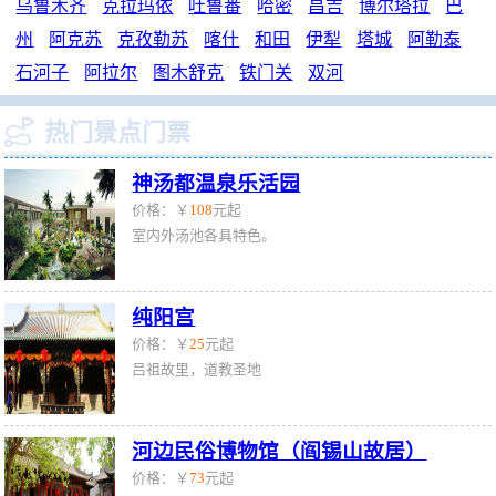
乌鲁木齐
克拉玛依
吐鲁番
哈密
昌吉
博尔塔拉
巴
州
阿克苏
克孜勒苏
喀什
和田
伊犁
塔城
阿勒泰
石河子
阿拉尔
图木舒克
铁门关
双河

热门景点门票
神汤都温泉乐活园
价格：￥
108
元起
室内外汤池各具特色。
纯阳宫
价格：￥
25
元起
吕祖故里，道教圣地
河边民俗博物馆（阎锡山故居）
价格：￥
73
元起