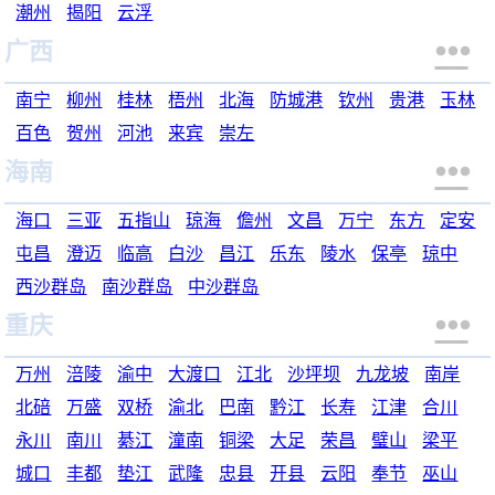
潮州
揭阳
云浮

广西
南宁
柳州
桂林
梧州
北海
防城港
钦州
贵港
玉林
百色
贺州
河池
来宾
崇左

海南
海口
三亚
五指山
琼海
儋州
文昌
万宁
东方
定安
屯昌
澄迈
临高
白沙
昌江
乐东
陵水
保亭
琼中
西沙群岛
南沙群岛
中沙群岛

重庆
万州
涪陵
渝中
大渡口
江北
沙坪坝
九龙坡
南岸
北碚
万盛
双桥
渝北
巴南
黔江
长寿
江津
合川
永川
南川
綦江
潼南
铜梁
大足
荣昌
璧山
梁平
城口
丰都
垫江
武隆
忠县
开县
云阳
奉节
巫山