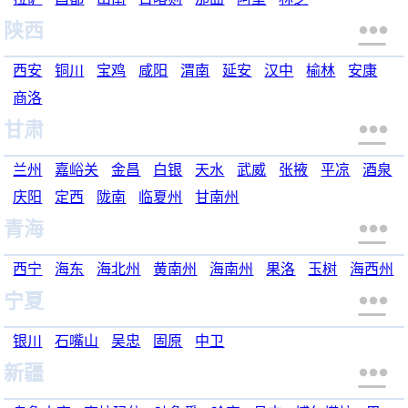

陕西
西安
铜川
宝鸡
咸阳
渭南
延安
汉中
榆林
安康
商洛

甘肃
兰州
嘉峪关
金昌
白银
天水
武威
张掖
平凉
酒泉
庆阳
定西
陇南
临夏州
甘南州

青海
西宁
海东
海北州
黄南州
海南州
果洛
玉树
海西州

宁夏
银川
石嘴山
吴忠
固原
中卫

新疆