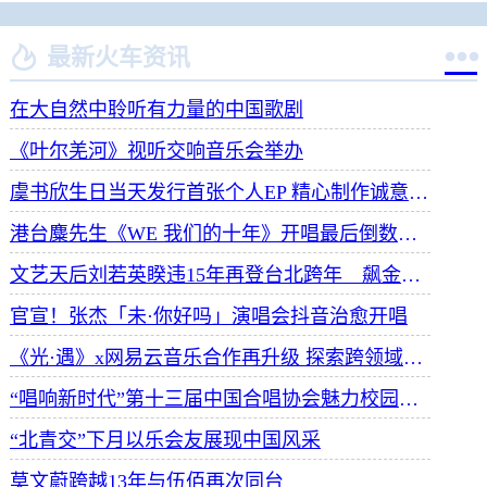


最新火车资讯
在大自然中聆听有力量的中国歌剧
《叶尔羌河》视听交响音乐会举办
虞书欣生日当天发行首张个人EP 精心制作诚意满满
港台麋先生《WE 我们的十年》开唱最后倒数 惊喜释出10周年纪念单曲宠粉
文艺天后刘若英睽违15年再登台北跨年 飙金嗓演唱经典招牌歌掀回忆杀
官宣！张杰「未·你好吗」演唱会抖音治愈开唱
《光·遇》x网易云音乐合作再升级 探索跨领域社交新体验
“唱响新时代”第十三届中国合唱协会魅力校园合唱展演开幕
“北青交”下月以乐会友展现中国风采
莫文蔚跨越13年与伍佰再次同台