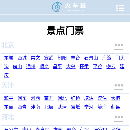

当前位置：
火车查
>
旅游门户
>
旅游门票
景点门票

北京
东城
西城
崇文
宣武
朝阳
丰台
石景山
海淀
门头
沟
房山
通州
顺义
昌平
大兴
怀柔
平谷
密云
延
庆

天津
和平
河东
河西
南开
河北
红桥
塘沽
汉沽
大港
东丽
西青
津南
北辰
武清
宝坻
宁河
静海
蓟县

河北
石家庄
唐山
秦皇岛
邯郸
邢台
保定
张家口
承德