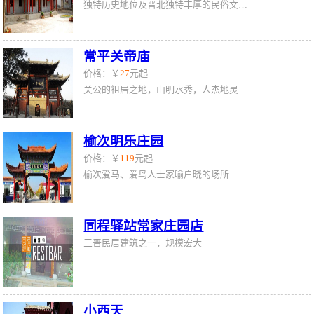
独特历史地位及晋北独特丰厚的民俗文化。
常平关帝庙
价格：￥
27
元起
关公的祖居之地，山明水秀，人杰地灵
榆次明乐庄园
价格：￥
119
元起
榆次爱马、爱鸟人士家喻户晓的场所
同程驿站常家庄园店
三晋民居建筑之一，规模宏大
小西天