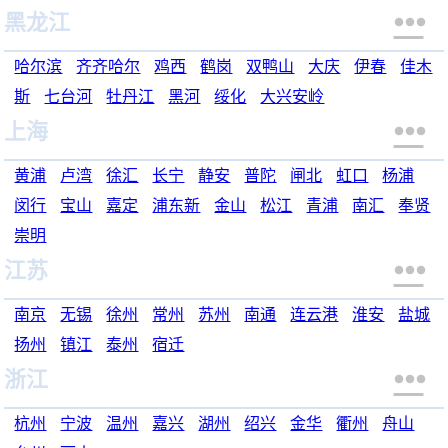

黑龙江
哈尔滨
齐齐哈尔
鸡西
鹤岗
双鸭山
大庆
伊春
佳木
斯
七台河
牡丹江
黑河
绥化
大兴安岭

上海
黄浦
卢湾
徐汇
长宁
静安
普陀
闸北
虹口
杨浦
闵行
宝山
嘉定
浦东新
金山
松江
青浦
南汇
奉贤
崇明

江苏
南京
无锡
徐州
常州
苏州
南通
连云港
淮安
盐城
扬州
镇江
泰州
宿迁

浙江
杭州
宁波
温州
嘉兴
湖州
绍兴
金华
衢州
舟山