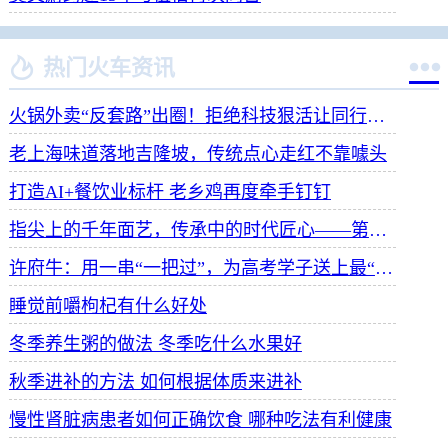


热门火车资讯
火锅外卖“反套路”出圈！拒绝科技狠活让同行颤抖
老上海味道落地吉隆坡，传统点心走红不靠噱头
打造AI+餐饮业标杆 老乡鸡再度牵手钉钉
指尖上的千年面艺，传承中的时代匠心——第八届“安琪酵母杯”中华发酵面食大赛武汉赛区开赛
许府牛：用一串“一把过”，为高考学子送上最“牛”祝福
睡觉前嚼枸杞有什么好处
冬季养生粥的做法 冬季吃什么水果好
秋季进补的方法 如何根据体质来进补
慢性肾脏病患者如何正确饮食 哪种吃法有利健康