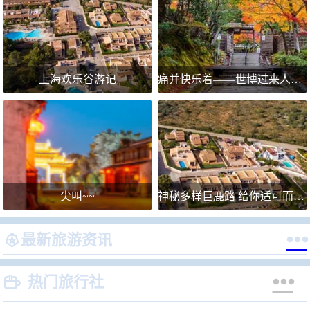
上海欢乐谷游记
痛并快乐着——世博过来人攻略【尝鲜人系列二】
尖叫~~
神秘多样巨鹿路 给你适可而止的迷失


最新旅游资讯


热门旅行社