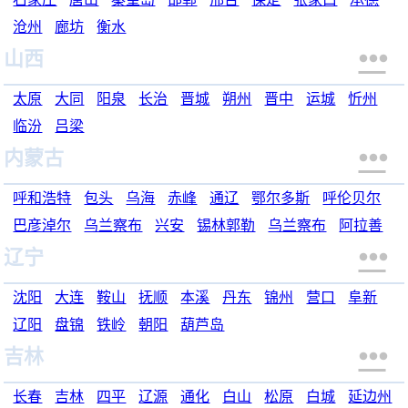
沧州
廊坊
衡水

山西
太原
大同
阳泉
长治
晋城
朔州
晋中
运城
忻州
临汾
吕梁

内蒙古
呼和浩特
包头
乌海
赤峰
通辽
鄂尔多斯
呼伦贝尔
巴彦淖尔
乌兰察布
兴安
锡林郭勒
乌兰察布
阿拉善

辽宁
沈阳
大连
鞍山
抚顺
本溪
丹东
锦州
营口
阜新
辽阳
盘锦
铁岭
朝阳
葫芦岛

吉林
长春
吉林
四平
辽源
通化
白山
松原
白城
延边州