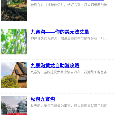
最近在看《神雕侠侣》，恰好看到一灯大师带着他徒弟慈恩与杨过偶遇一同前往绝情谷那一部分。佛门，于无缘之人像是隔了千山万水。慈恩跟随一灯十多年，时常心魔发作，却在悔恨交加，欲杀郭襄的时候，幡然醒悟。他把婴儿交给黄蓉，打算离开，裘千尺嘶喊着二哥，回来，不要走，慈恩停下脚步，呆了会儿，回头道：你叫我回来，我却叫你回来呢！顿悟就在那一瞬间，说不出的奇妙。
九寨沟——你的美无法丈量
神往许久的九寨沟，据说最美的季节是在金秋十月，层林尽染的植被与天蓝、深绿的海子相互辉映，可造就出人世间最美的图画，营建起脑海里最神往的童话。九寨，用它震惊世界的美，重重的洗刷了我们的眼睛，纵然在图片上惊叹过无数次，在真正面对的时候，还是惊艳的，并无可避免的发生了审美疲劳事件，以至于很长的一段时间都无法再对风景惊艳。可惜在我们回到家以后，打开电脑插进那张储存照片的卡，电脑上面显示的，除了“是否把
九寨沟黄龙自助游攻略
九寨沟---强烈建议大家应该去四次，春夏秋冬各有各美。“九寨归来不看水”的说法再一次的被我们印证了。网上数不胜数关于九寨沟—黄龙旅游的游记和攻略，我们出行前拜读了一些大作，但当自己亲自游览过后，觉得先前看的攻略有些不够详尽，要不就说到这里，没有说到那里。九寨黄龙归来后，特意详细写下衣食住行游各方面心得与大家分享。
秋游九寨沟
秋天的九寨沟色彩最为丰富，可以说这里就是色彩的天下。一到秋天就会由绿变黄、由黄变红的树种在这里比比皆是。更奇的当然还有这里的水，为数众多的大小湖、潭、瀑无时不在演绎着赤、橙、黄、绿、青、蓝、紫的梦幻组合，令人几乎不敢相信眼前的现实。早上从成都坐汽车到九寨沟，一路颠簸，经过10多个小时的车程终于抵达了九寨沟镇。这时天色已经黑了，在镇上找了旅馆。这里的旅馆设备简单整洁，因为是旅游区，价格还行。吃完