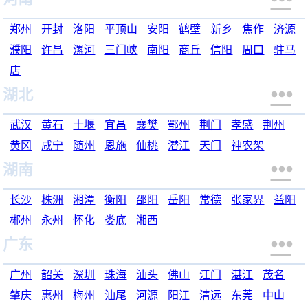
郑州
开封
洛阳
平顶山
安阳
鹤壁
新乡
焦作
济源
濮阳
许昌
漯河
三门峡
南阳
商丘
信阳
周口
驻马
店

湖北
武汉
黄石
十堰
宜昌
襄樊
鄂州
荆门
孝感
荆州
黄冈
咸宁
随州
恩施
仙桃
潜江
天门
神农架

湖南
长沙
株洲
湘潭
衡阳
邵阳
岳阳
常德
张家界
益阳
郴州
永州
怀化
娄底
湘西

广东
广州
韶关
深圳
珠海
汕头
佛山
江门
湛江
茂名
肇庆
惠州
梅州
汕尾
河源
阳江
清远
东莞
中山