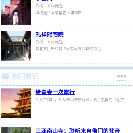
价格：￥
24
元起
堪称是中国悬塑艺术博物馆
孔祥熙宅院
价格：￥
44
元起
有北方民居的特点又有南方园林的特色


热门游记
给青春一次旅行
至从工作后，却从未出去旅行过。看了热播的《北京青年》后，想着也是应该给自己的青春一次旅行了。于是向公司申请了一个星期的假期，决定去一直以来都想去却未去成的地方——三亚。这里的大海、沙滩、椰子…深深的吸引着我，在公司的假条批准下来后，那心情别提有多激动，这次三亚我终于来了！哈哈~这是一次难得的旅行，所以在之前就做好了充分的准备，查好旅游路线、订好往返机票和酒店，以及当地的民族风俗，目的也就是要让
三亚南山寺：聆听来自佛门的梵音