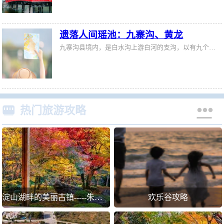
遗落人间瑶池：九寨沟、黄龙
九寨沟县境内，是白水沟上游白河的支沟，以有九个藏族村寨（所以又称何药九寨）而得名。九寨沟海拔在2千米以上，遍布原始森林，沟内分布一百零八个湖泊，有“童话世界”之誉；九寨沟为全国重点风景名胜区，并被列入世界遗产名录。


热门旅游攻略
淀山湖畔的美丽古镇-----朱家角
欢乐谷攻略