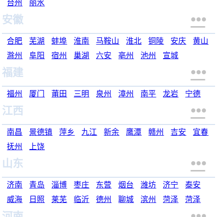
台州
丽水

安徽
合肥
芜湖
蚌埠
淮南
马鞍山
淮北
铜陵
安庆
黄山
滁州
阜阳
宿州
巢湖
六安
亳州
池州
宣城

福建
福州
厦门
莆田
三明
泉州
漳州
南平
龙岩
宁德

江西
南昌
景德镇
萍乡
九江
新余
鹰潭
赣州
吉安
宜春
抚州
上饶

山东
济南
青岛
淄博
枣庄
东营
烟台
潍坊
济宁
泰安
威海
日照
莱芜
临沂
德州
聊城
滨州
菏泽
菏泽

河南