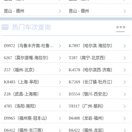
昆山 - 德州

昆山 - 德州



热门车次查询
D9972（乌鲁木齐南-吐鲁番北）

K7097（哈尔滨-海拉尔）

6267（莫尔道嘎-海拉尔）

T287（南宁-北京西）

Z57（福州-北京）

K4578（哈尔滨西-济南）

K8483（上海-阜阳）

K7269（长汀镇-牡丹江）

Z28（武昌-上海南）

D3554（银川-西安北）

4705（洛阳-南阳）

T8317（广州-慈利）

D9965（福州南-冠豸山）

D6408（龙岩-福州）

D6412（福州-长汀南）

D6422（福州-龙岩）
