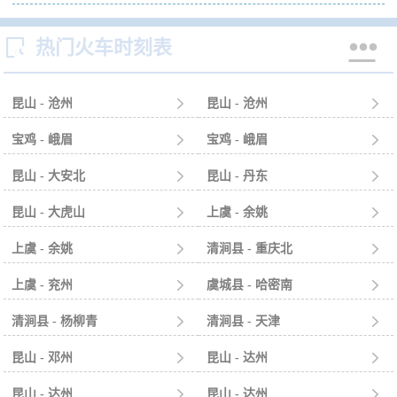


热门火车时刻表
昆山 - 沧州

昆山 - 沧州

宝鸡 - 峨眉

宝鸡 - 峨眉

昆山 - 大安北

昆山 - 丹东

昆山 - 大虎山

上虞 - 余姚

上虞 - 余姚

清涧县 - 重庆北

上虞 - 兖州

虞城县 - 哈密南

清涧县 - 杨柳青

清涧县 - 天津

昆山 - 邓州

昆山 - 达州

昆山 - 达州

昆山 - 达州
