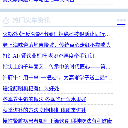


热门火车资讯
火锅外卖“反套路”出圈！拒绝科技狠活让同行颤抖
老上海味道落地吉隆坡，传统点心走红不靠噱头
打造AI+餐饮业标杆 老乡鸡再度牵手钉钉
指尖上的千年面艺，传承中的时代匠心——第八届“安琪酵母杯”中华发酵面食大赛武汉赛区开赛
许府牛：用一串“一把过”，为高考学子送上最“牛”祝福
睡觉前嚼枸杞有什么好处
冬季养生粥的做法 冬季吃什么水果好
秋季进补的方法 如何根据体质来进补
慢性肾脏病患者如何正确饮食 哪种吃法有利健康