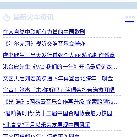


最新火车资讯
在大自然中聆听有力量的中国歌剧
《叶尔羌河》视听交响音乐会举办
虞书欣生日当天发行首张个人EP 精心制作诚意满满
港台麋先生《WE 我们的十年》开唱最后倒数 惊喜释出10周年纪念单曲宠粉
文艺天后刘若英睽违15年再登台北跨年 飙金嗓演唱经典招牌歌掀回忆杀
官宣！张杰「未·你好吗」演唱会抖音治愈开唱
《光·遇》x网易云音乐合作再升级 探索跨领域社交新体验
“唱响新时代”第十三届中国合唱协会魅力校园合唱展演开幕
“北青交”下月以乐会友展现中国风采
莫文蔚跨越13年与伍佰再次同台