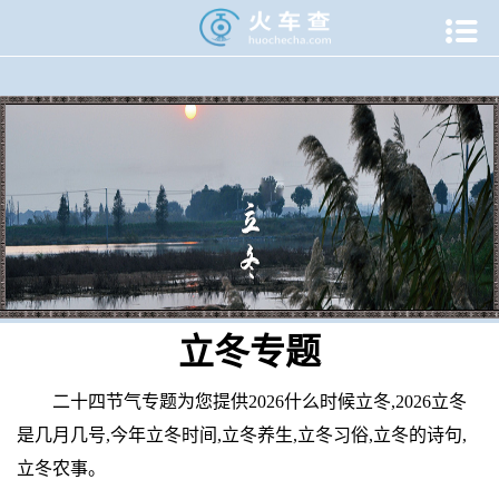

当前位置：
火车查
>
专题资讯
>
二十四节气专题
>
立冬专题
立冬专题
二十四节气专题为您提供2026什么时候立冬,2026立冬
是几月几号,今年立冬时间,立冬养生,立冬习俗,立冬的诗句,
立冬农事。