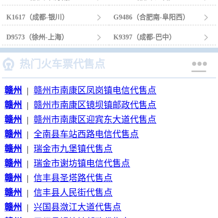
K1617（成都-银川）

G9486（合肥南-阜阳西）

D9573（徐州-上海）

K9397（成都-巴中）



热门火车票代售点
赣州
|
赣州市南康区凤岗镇电信代售点
赣州
|
赣州市南康区镜坝镇邮政代售点
赣州
|
赣州市南康区迎宾东大道代售点
赣州
|
全南县车站西路电信代售点
赣州
|
瑞金市九堡镇代售点
赣州
|
瑞金市谢坊镇电信代售点
赣州
|
信丰县圣塔路代售点
赣州
|
信丰县人民街代售点
赣州
|
兴国县潋江大道代售点