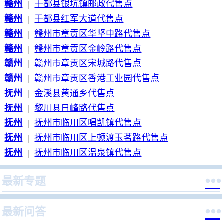
赣州
|
于都县银坑镇邮政代售点
赣州
|
于都县红军大道代售点
赣州
|
赣州市章贡区华坚中路代售点
赣州
|
赣州市章贡区金岭路代售点
赣州
|
赣州市章贡区宋城路代售点
赣州
|
赣州市章贡区香港工业园代售点
抚州
|
金溪县黄通乡代售点
抚州
|
黎川县日峰路代售点
抚州
|
抚州市临川区唱凯镇代售点
抚州
|
抚州市临川区上顿渡玉茗路代售点
抚州
|
抚州市临川区温泉镇代售点

最新专题

最新问答