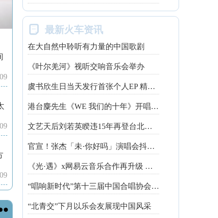

最新火车资讯
在大自然中聆听有力量的中国歌剧
间
《叶尔羌河》视听交响音乐会举办
-09
虞书欣生日当天发行首张个人EP 精心制作诚意满满
太
港台麋先生《WE 我们的十年》开唱最后倒数 惊喜释出10周年纪念单曲宠粉
-09
文艺天后刘若英睽违15年再登台北跨年 飙金嗓演唱经典招牌歌掀回忆杀
官宣！张杰「未·你好吗」演唱会抖音治愈开唱
方
《光·遇》x网易云音乐合作再升级 探索跨领域社交新体验
-09
“唱响新时代”第十三届中国合唱协会魅力校园合唱展演开幕
“北青交”下月以乐会友展现中国风采
