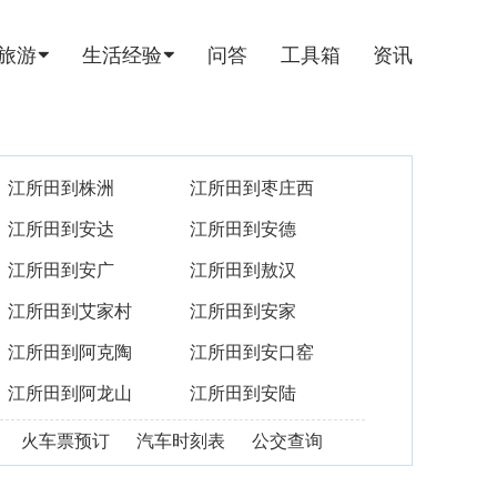
旅游
生活经验
问答
工具箱
资讯
江所田到株洲
江所田到枣庄西
江所田到安达
江所田到安德
江所田到安广
江所田到敖汉
江所田到艾家村
江所田到安家
江所田到阿克陶
江所田到安口窑
江所田到阿龙山
江所田到安陆
火车票预订
汽车时刻表
公交查询