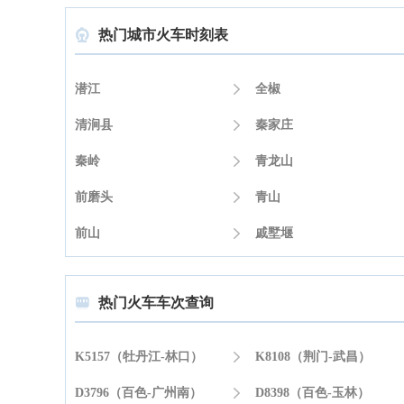
热门城市火车时刻表

潜江

全椒
清涧县

秦家庄
秦岭

青龙山
前磨头

青山
前山

戚墅堰
热门火车车次查询

K5157（牡丹江-林口）

K8108（荆门-武昌）
D3796（百色-广州南）

D8398（百色-玉林）