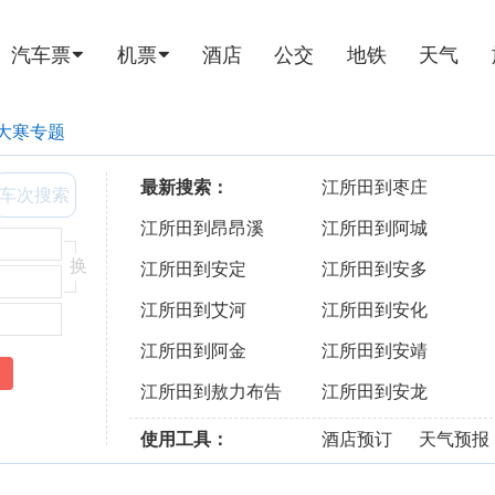
汽车票
机票
酒店
公交
地铁
天气
大寒专题
最新搜索：
江所田到枣庄
车次搜索
江所田到昂昂溪
江所田到阿城
换
江所田到安定
江所田到安多
江所田到艾河
江所田到安化
江所田到阿金
江所田到安靖
江所田到敖力布告
江所田到安龙
使用工具：
酒店预订
天气预报