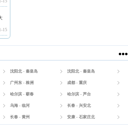
1-15
大
1-15


沈阳北 - 秦皇岛

沈阳北 - 秦皇岛


广州东 - 株洲

成都 - 重庆


哈尔滨 - 蕲春

哈尔滨 - 芦台


乌海 - 临河

长春 - 兴安北


长春 - 黄州

安康 - 石家庄北
