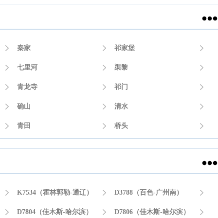


秦家

祁家堡


七里河

渠黎


青龙寺

祁门


确山

清水


青田

桥头



K7534（霍林郭勒-通辽）

D3788（百色-广州南）


D7804（佳木斯-哈尔滨）

D7806（佳木斯-哈尔滨）
