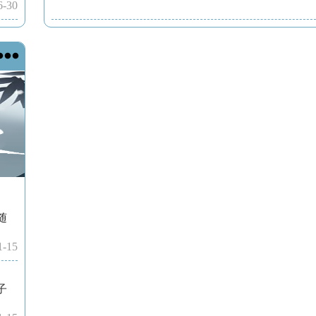
6-30

随
1-15
子