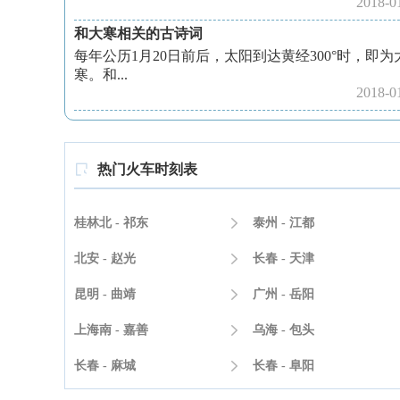
2018-0
和大寒相关的古诗词
每年公历1月20日前后，太阳到达黄经300°时，即为
寒。和...
2018-0
热门火车时刻表

桂林北 - 祁东

泰州 - 江都
北安 - 赵光

长春 - 天津
昆明 - 曲靖

广州 - 岳阳
上海南 - 嘉善

乌海 - 包头
长春 - 麻城

长春 - 阜阳