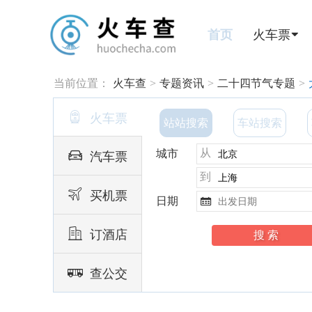
首页
火车票
当前位置：
火车查
>
专题资讯
>
二十四节气专题
>

火车票
站站搜索
车站搜索
从

城市
汽车票
到

买机票
日期


订酒店

查公交