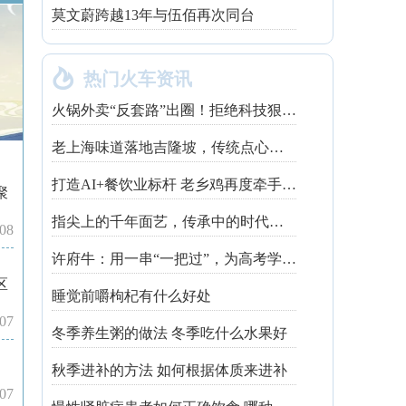
莫文蔚跨越13年与伍佰再次同台

热门火车资讯
火锅外卖“反套路”出圈！拒绝科技狠活让同行颤抖
老上海味道落地吉隆坡，传统点心走红不靠噱头
打造AI+餐饮业标杆 老乡鸡再度牵手钉钉
聚
指尖上的千年面艺，传承中的时代匠心——第八届“安琪酵母杯”中华发酵面食大赛武汉赛区开赛
-08
许府牛：用一串“一把过”，为高考学子送上最“牛”祝福
区
睡觉前嚼枸杞有什么好处
-07
冬季养生粥的做法 冬季吃什么水果好
秋季进补的方法 如何根据体质来进补
-07