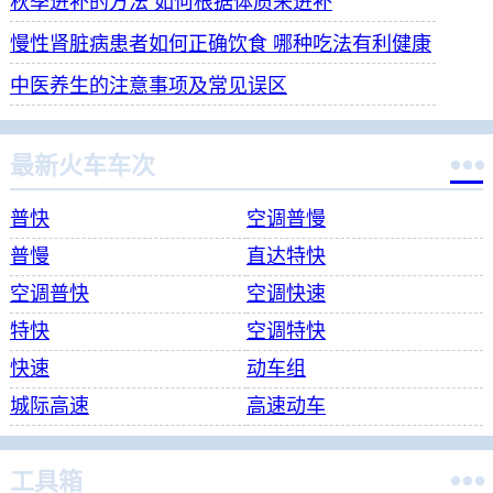
秋季进补的方法 如何根据体质来进补
慢性肾脏病患者如何正确饮食 哪种吃法有利健康
中医养生的注意事项及常见误区

最新火车车次
普快
空调普慢
普慢
直达特快
空调普快
空调快速
特快
空调特快
快速
动车组
城际高速
高速动车

工具箱