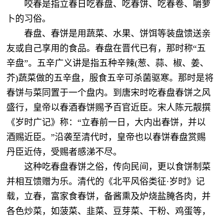
咬春是指立春日吃春盘、吃春饼、吃春卷、嚼萝
卜的习俗。
春盘、春饼是用蔬菜、水果、饼饵等装盘馈送亲
友或自己享用的食品。春盘在晋代已有，那时称“五
辛盘”。五辛广义讲是指五种辛辣(葱、蒜、椒、姜、
芥)蔬菜做的五辛盘，服食五辛可杀菌驱寒。那时是将
春饼与菜同置于一个盘内。到唐宋时吃春盘春饼之风
盛行，皇帝以春酒春饼赐予百官近臣。宋人陈元靓撰
《岁时广记》称：“立春前一日，大内出春饼，并以
酒赐近臣。”沿袭至清代时，皇帝也以春饼春盘赏赐
丹臣近侍，受赐者感涕不尽。
这种吃春盘春饼之俗，传向民间，更以食饼制菜
并相互馈赠为乐。清代的《北平风俗类征·岁时》记
载，立春，富家食春饼，备酱熏及炉烧盐腌各肉，并
各色炒菜，如菠菜、韭菜、豆芽菜、干粉、鸡蛋等，