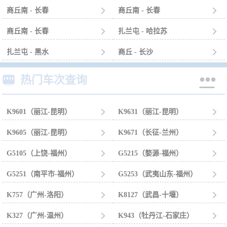
商丘南 - 长春

商丘南 - 长春

商丘南 - 长春

扎兰屯 - 哈拉苏

扎兰屯 - 黑水

商丘 - 长沙



热门车次查询
K9601（丽江-昆明）

K9631（丽江-昆明）

K9605（丽江-昆明）

K9671（长征-兰州）

G5105（上饶-福州）

G5215（婺源-福州）

G5251（南平市-福州）

G5253（武夷山东-福州）

K757（广州-洛阳）

K8127（武昌-十堰）

K327（广州-温州）

K943（牡丹江-石家庄）
