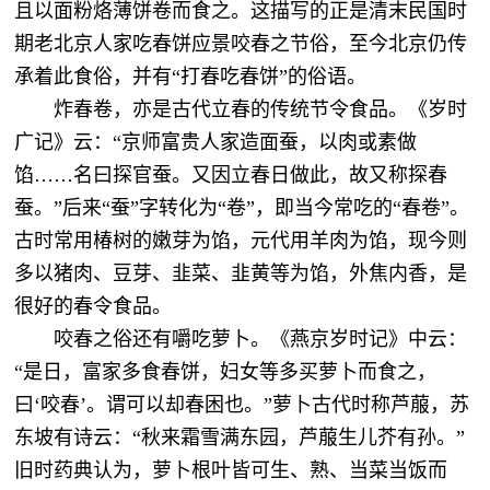
且以面粉烙薄饼卷而食之。这描写的正是清末民国时
期老北京人家吃春饼应景咬春之节俗，至今北京仍传
承着此食俗，并有“打春吃春饼”的俗语。
炸春卷，亦是古代立春的传统节令食品。《岁时
广记》云：“京师富贵人家造面蚕，以肉或素做
馅……名曰探官蚕。又因立春日做此，故又称探春
蚕。”后来“蚕”字转化为“卷”，即当今常吃的“春卷”。
古时常用椿树的嫩芽为馅，元代用羊肉为馅，现今则
多以猪肉、豆芽、韭菜、韭黄等为馅，外焦内香，是
很好的春令食品。
咬春之俗还有嚼吃萝卜。《燕京岁时记》中云：
“是日，富家多食春饼，妇女等多买萝卜而食之，
曰‘咬春’。谓可以却春困也。”萝卜古代时称芦菔，苏
东坡有诗云：“秋来霜雪满东园，芦菔生儿芥有孙。”
旧时药典认为，萝卜根叶皆可生、熟、当菜当饭而