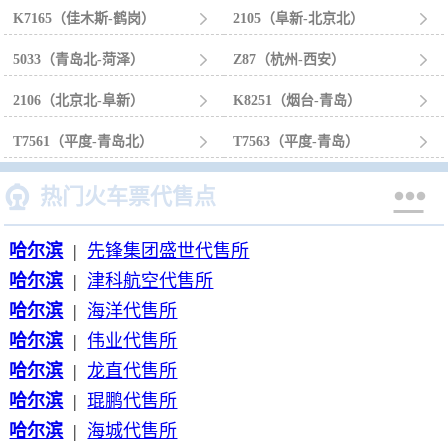
K7165（佳木斯-鹤岗）

2105（阜新-北京北）

5033（青岛北-菏泽）

Z87（杭州-西安）

2106（北京北-阜新）

K8251（烟台-青岛）

T7561（平度-青岛北）

T7563（平度-青岛）



热门火车票代售点
哈尔滨
|
先锋集团盛世代售所
哈尔滨
|
津科航空代售所
哈尔滨
|
海洋代售所
哈尔滨
|
伟业代售所
哈尔滨
|
龙直代售所
哈尔滨
|
琨鹏代售所
哈尔滨
|
海城代售所