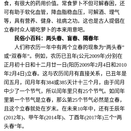
食，有很大的药用价值。常食萝卜不但可解春困，还
可有助于软化血管，降血脂稳血压，可解酒、理气
等，具有营养、健身、祛病之功。这也是古人提倡在
立春时众人嚼吃萝卜的本来用意吧。
民俗小百科：两头春、盲春、隔春年
人们称农历一年中有两个立春的现象为“两头春”
或“双春年”。例如，农历已丑年(公元2009年)分别在
正月初十日和十二月廿一日(阳历2009年2月4日和2010
年2月4日)立春。这与农历闰月有直接关系，已丑年是
闰五月，闰月年有384或385天计十三个月，由于闰月
中少了一个节气，所以闰年里只有25个节气。如闰年
里第一个节气是立春，那么第25个节气必然是立春，
且这个立春就处在岁末。在未来10年中，还有壬辰年
(2012年)、甲午年(2014年)、丁酉年(2017年)三个“两
头春”年。