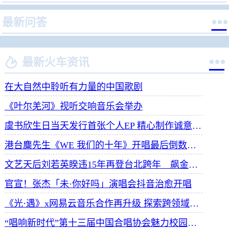

最新问答


最新火车资讯
在大自然中聆听有力量的中国歌剧
《叶尔羌河》视听交响音乐会举办
虞书欣生日当天发行首张个人EP 精心制作诚意满满
港台麋先生《WE 我们的十年》开唱最后倒数 惊喜释出10周年纪念单曲宠粉
文艺天后刘若英睽违15年再登台北跨年 飙金嗓演唱经典招牌歌掀回忆杀
官宣！张杰「未·你好吗」演唱会抖音治愈开唱
《光·遇》x网易云音乐合作再升级 探索跨领域社交新体验
“唱响新时代”第十三届中国合唱协会魅力校园合唱展演开幕