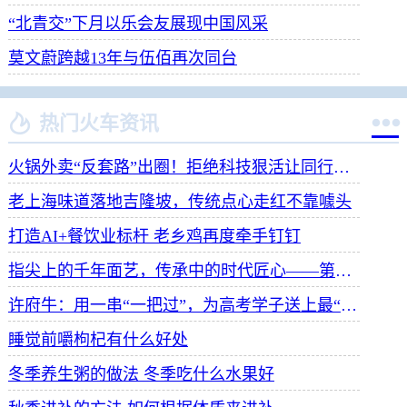
“北青交”下月以乐会友展现中国风采
莫文蔚跨越13年与伍佰再次同台


热门火车资讯
火锅外卖“反套路”出圈！拒绝科技狠活让同行颤抖
老上海味道落地吉隆坡，传统点心走红不靠噱头
打造AI+餐饮业标杆 老乡鸡再度牵手钉钉
指尖上的千年面艺，传承中的时代匠心——第八届“安琪酵母杯”中华发酵面食大赛武汉赛区开赛
许府牛：用一串“一把过”，为高考学子送上最“牛”祝福
睡觉前嚼枸杞有什么好处
冬季养生粥的做法 冬季吃什么水果好