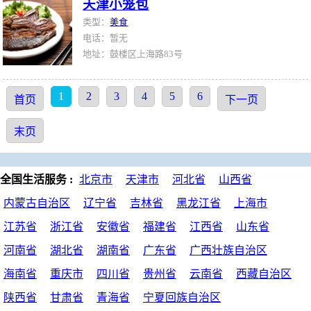
天津小笼包
类型：
美食
电话：暂无
地址：鼓楼区上海路83号
1
2
3
4
5
6
首页
下一页
末页
全国生活服务 :
北京市
天津市
河北省
山西省
内蒙古自治区
辽宁省
吉林省
黑龙江省
上海市
江苏省
浙江省
安徽省
福建省
江西省
山东省
河南省
湖北省
湖南省
广东省
广西壮族自治区
海南省
重庆市
四川省
贵州省
云南省
西藏自治区
陕西省
甘肃省
青海省
宁夏回族自治区