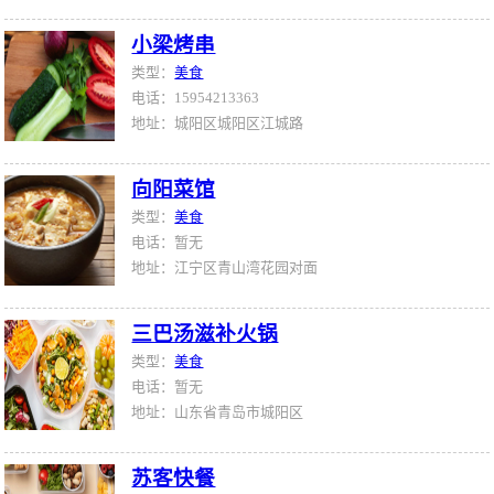
小梁烤串
类型：
美食
电话：15954213363
地址：城阳区城阳区江城路
向阳菜馆
类型：
美食
电话：暂无
地址：江宁区青山湾花园对面
三巴汤滋补火锅
类型：
美食
电话：暂无
地址：山东省青岛市城阳区
苏客快餐