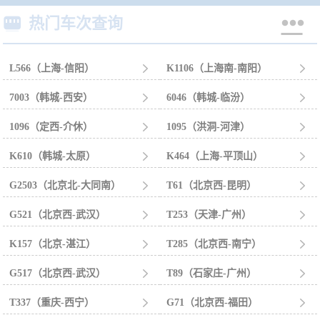


热门车次查询
L566（上海-信阳）

K1106（上海南-南阳）

7003（韩城-西安）

6046（韩城-临汾）

1096（定西-介休）

1095（洪洞-河津）

K610（韩城-太原）

K464（上海-平顶山）

G2503（北京北-大同南）

T61（北京西-昆明）

G521（北京西-武汉）

T253（天津-广州）

K157（北京-湛江）

T285（北京西-南宁）

G517（北京西-武汉）

T89（石家庄-广州）

T337（重庆-西宁）

G71（北京西-福田）
