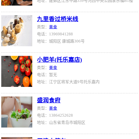
地址：建邺区江东中路339号河西中央公园家乐福B1楼
九里香过桥米线
类型：
美食
电话：13969841288
地址：城阳区 康城路306号
小肥羊(托乐嘉店)
类型：
美食
电话：暂无
地址：江宁区将军大道9号托乐嘉内
盛润食府
类型：
美食
电话：13864252628
地址：山东省青岛市城阳区