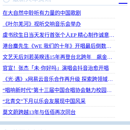
在大自然中聆听有力量的中国歌剧
《叶尔羌河》视听交响音乐会举办
虞书欣生日当天发行首张个人EP 精心制作诚意满满
港台麋先生《WE 我们的十年》开唱最后倒数 惊喜释出10周年纪念单曲宠粉
文艺天后刘若英睽违15年再登台北跨年 飙金嗓演唱经典招牌歌掀回忆杀
官宣！张杰「未·你好吗」演唱会抖音治愈开唱
《光·遇》x网易云音乐合作再升级 探索跨领域社交新体验
“唱响新时代”第十三届中国合唱协会魅力校园合唱展演开幕
“北青交”下月以乐会友展现中国风采
莫文蔚跨越13年与伍佰再次同台