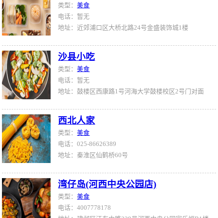
类型：
美食
电话：暂无
地址：近郊浦口区大桥北路24号金盛装饰城1楼
沙县小吃
类型：
美食
电话：暂无
地址：鼓楼区西康路1号河海大学鼓楼校区2号门对面
西北人家
类型：
美食
电话：025-86626389
地址：秦淮区仙鹤桥60号
湾仔岛(河西中央公园店)
类型：
美食
电话：4007778178