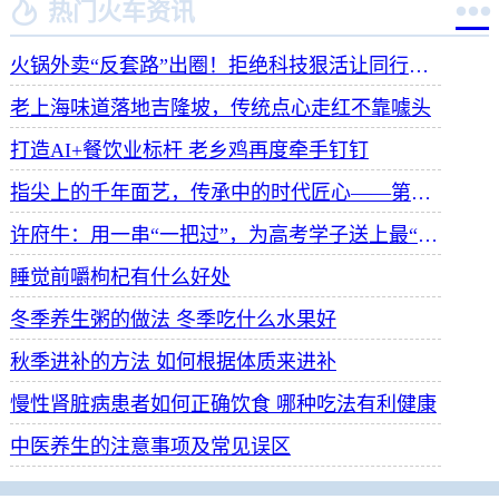


热门火车资讯
火锅外卖“反套路”出圈！拒绝科技狠活让同行颤抖
老上海味道落地吉隆坡，传统点心走红不靠噱头
打造AI+餐饮业标杆 老乡鸡再度牵手钉钉
指尖上的千年面艺，传承中的时代匠心——第八届“安琪酵母杯”中华发酵面食大赛武汉赛区开赛
许府牛：用一串“一把过”，为高考学子送上最“牛”祝福
睡觉前嚼枸杞有什么好处
冬季养生粥的做法 冬季吃什么水果好
秋季进补的方法 如何根据体质来进补
慢性肾脏病患者如何正确饮食 哪种吃法有利健康
中医养生的注意事项及常见误区