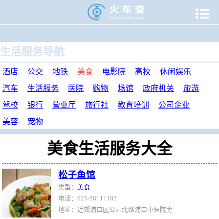

当前位置：
火车查
>
生活服务
>
美食
>
生活服务导航
酒店
公交
地铁
美食
电影院
高校
休闲娱乐
汽车
生活服务
医院
购物
场馆
政府机关
旅游
驾校
银行
营业厅
旅行社
教育培训
公司企业
美容
宠物
美食生活服务大全
松子鱼馆
类型：
美食
电话：025-58111182
地址：近郊浦口区公园北路浦口中医院旁