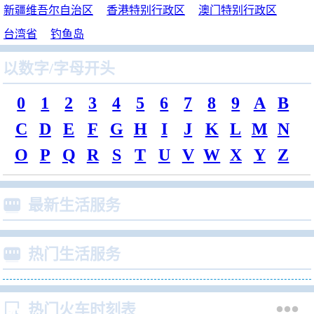
新疆维吾尔自治区
香港特别行政区
澳门特别行政区
台湾省
钓鱼岛
以数字/字母开头
0
1
2
3
4
5
6
7
8
9
A
B
C
D
E
F
G
H
I
J
K
L
M
N
O
P
Q
R
S
T
U
V
W
X
Y
Z

最新生活服务

热门生活服务


热门火车时刻表