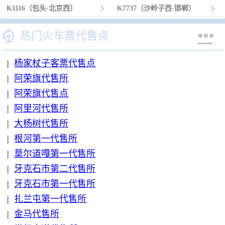
K1116（包头-北京西）

K7737（沙岭子西-邯郸）



热门火车票代售点
|
杨家杖子客票代售点
|
阿荣旗代售所
|
阿荣旗代售点
|
阿里河代售所
|
大杨树代售所
|
根河第一代售所
|
莫尔道嘎第一代售所
|
牙克石市第二代售所
|
牙克石市第一代售所
|
扎兰屯第一代售所
|
金马代售所