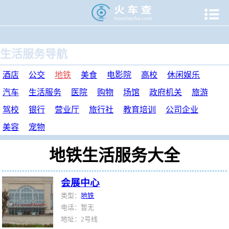

当前位置：
火车查
>
生活服务
>
地铁
>
生活服务导航
酒店
公交
地铁
美食
电影院
高校
休闲娱乐
汽车
生活服务
医院
购物
场馆
政府机关
旅游
驾校
银行
营业厅
旅行社
教育培训
公司企业
美容
宠物
地铁生活服务大全
会展中心
类型：
地铁
电话：暂无
地址：2号线