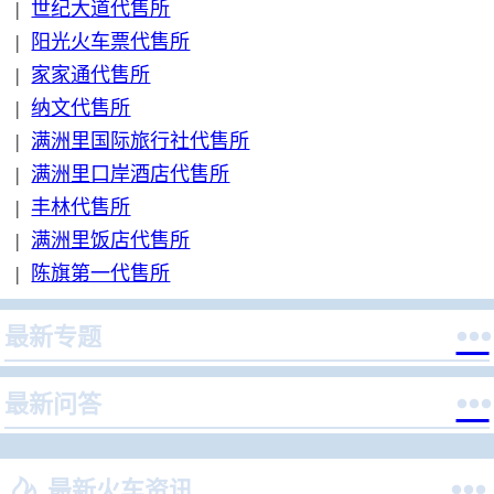
|
世纪大道代售所
|
阳光火车票代售所
|
家家通代售所
|
纳文代售所
|
满洲里国际旅行社代售所
|
满洲里口岸酒店代售所
|
丰林代售所
|
满洲里饭店代售所
|
陈旗第一代售所

最新专题

最新问答


最新火车资讯