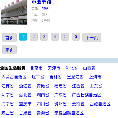
市图书馆
类型：
地铁
电话：暂无
地址：2号线
1
2
3
4
5
6
首页
下一页
末页
全国生活服务 :
北京市
天津市
河北省
山西省
内蒙古自治区
辽宁省
吉林省
黑龙江省
上海市
江苏省
浙江省
安徽省
福建省
江西省
山东省
河南省
湖北省
湖南省
广东省
广西壮族自治区
海南省
重庆市
四川省
贵州省
云南省
西藏自治区
陕西省
甘肃省
青海省
宁夏回族自治区