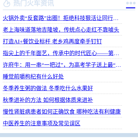


热门火车资讯
火锅外卖“反套路”出圈！拒绝科技狠活让同行颤抖
老上海味道落地吉隆坡，传统点心走红不靠噱头
打造AI+餐饮业标杆 老乡鸡再度牵手钉钉
指尖上的千年面艺，传承中的时代匠心——第八届“安琪酵母杯”中华发酵面食大赛武汉赛区开赛
许府牛：用一串“一把过”，为高考学子送上最“牛”祝福
睡觉前嚼枸杞有什么好处
冬季养生粥的做法 冬季吃什么水果好
秋季进补的方法 如何根据体质来进补
慢性肾脏病患者如何正确饮食 哪种吃法有利健康
中医养生的注意事项及常见误区