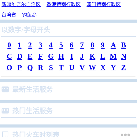
新疆维吾尔自治区
香港特别行政区
澳门特别行政区
台湾省
钓鱼岛
以数字/字母开头
0
1
2
3
4
5
6
7
8
9
A
B
C
D
E
F
G
H
I
J
K
L
M
N
O
P
Q
R
S
T
U
V
W
X
Y
Z

最新生活服务

热门生活服务


热门火车时刻表