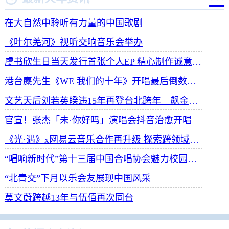
在大自然中聆听有力量的中国歌剧
《叶尔羌河》视听交响音乐会举办
虞书欣生日当天发行首张个人EP 精心制作诚意满满
港台麋先生《WE 我们的十年》开唱最后倒数 惊喜释出10周年纪念单曲宠粉
文艺天后刘若英睽违15年再登台北跨年 飙金嗓演唱经典招牌歌掀回忆杀
官宣！张杰「未·你好吗」演唱会抖音治愈开唱
《光·遇》x网易云音乐合作再升级 探索跨领域社交新体验
“唱响新时代”第十三届中国合唱协会魅力校园合唱展演开幕
“北青交”下月以乐会友展现中国风采
莫文蔚跨越13年与伍佰再次同台