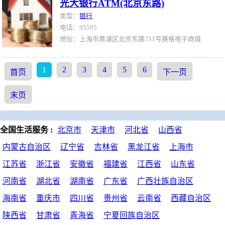
光大银行ATM(北京东路)
类型：
银行
电话：95595
地址：上海市黄浦区北京东路731号赛格电子商城
1
2
3
4
5
6
首页
下一页
末页
全国生活服务 :
北京市
天津市
河北省
山西省
内蒙古自治区
辽宁省
吉林省
黑龙江省
上海市
江苏省
浙江省
安徽省
福建省
江西省
山东省
河南省
湖北省
湖南省
广东省
广西壮族自治区
海南省
重庆市
四川省
贵州省
云南省
西藏自治区
陕西省
甘肃省
青海省
宁夏回族自治区