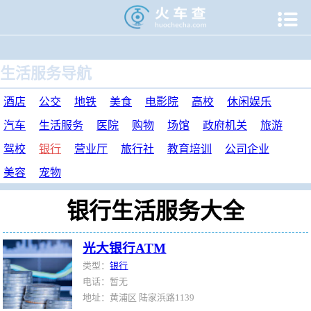

当前位置：
火车查
>
生活服务
>
银行
>
生活服务导航
酒店
公交
地铁
美食
电影院
高校
休闲娱乐
汽车
生活服务
医院
购物
场馆
政府机关
旅游
驾校
银行
营业厅
旅行社
教育培训
公司企业
美容
宠物
银行生活服务大全
光大银行ATM
类型：
银行
电话：暂无
地址：黄浦区 陆家浜路1139