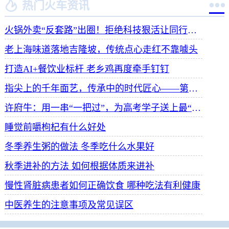


热门火车资讯
火锅外卖“反套路”出圈！拒绝科技狠活让同行颤抖
老上海味道落地吉隆坡，传统点心走红不靠噱头
打造AI+餐饮业标杆 老乡鸡再度牵手钉钉
指尖上的千年面艺，传承中的时代匠心——第八届“安琪酵母杯”中华发酵面食大赛武汉赛区开赛
许府牛：用一串“一把过”，为高考学子送上最“牛”祝福
睡觉前嚼枸杞有什么好处
冬季养生粥的做法 冬季吃什么水果好
秋季进补的方法 如何根据体质来进补
慢性肾脏病患者如何正确饮食 哪种吃法有利健康
中医养生的注意事项及常见误区