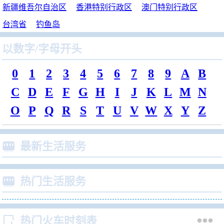
新疆维吾尔自治区
香港特别行政区
澳门特别行政区
台湾省
钓鱼岛
以数字/字母开头
0
1
2
3
4
5
6
7
8
9
A
B
C
D
E
F
G
H
I
J
K
L
M
N
O
P
Q
R
S
T
U
V
W
X
Y
Z

最新生活服务

热门生活服务


热门火车时刻表