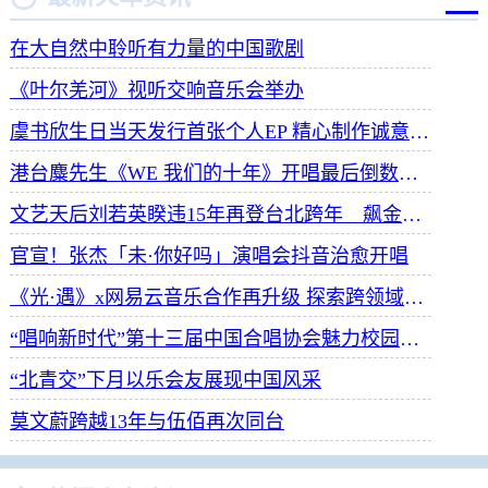
在大自然中聆听有力量的中国歌剧
《叶尔羌河》视听交响音乐会举办
虞书欣生日当天发行首张个人EP 精心制作诚意满满
港台麋先生《WE 我们的十年》开唱最后倒数 惊喜释出10周年纪念单曲宠粉
文艺天后刘若英睽违15年再登台北跨年 飙金嗓演唱经典招牌歌掀回忆杀
官宣！张杰「未·你好吗」演唱会抖音治愈开唱
《光·遇》x网易云音乐合作再升级 探索跨领域社交新体验
“唱响新时代”第十三届中国合唱协会魅力校园合唱展演开幕
“北青交”下月以乐会友展现中国风采
莫文蔚跨越13年与伍佰再次同台