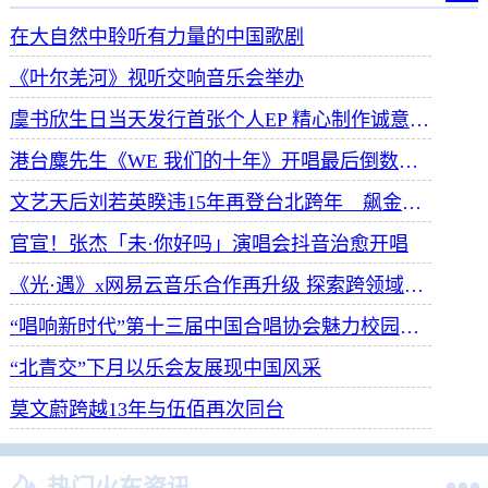
在大自然中聆听有力量的中国歌剧
《叶尔羌河》视听交响音乐会举办
虞书欣生日当天发行首张个人EP 精心制作诚意满满
港台麋先生《WE 我们的十年》开唱最后倒数 惊喜释出10周年纪念单曲宠粉
文艺天后刘若英睽违15年再登台北跨年 飙金嗓演唱经典招牌歌掀回忆杀
官宣！张杰「未·你好吗」演唱会抖音治愈开唱
《光·遇》x网易云音乐合作再升级 探索跨领域社交新体验
“唱响新时代”第十三届中国合唱协会魅力校园合唱展演开幕
“北青交”下月以乐会友展现中国风采
莫文蔚跨越13年与伍佰再次同台

热门火车资讯