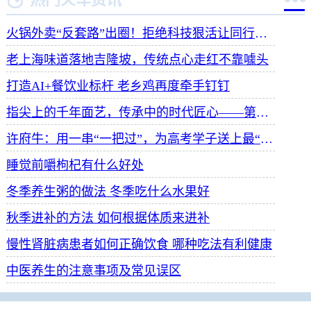

火锅外卖“反套路”出圈！拒绝科技狠活让同行颤抖
老上海味道落地吉隆坡，传统点心走红不靠噱头
打造AI+餐饮业标杆 老乡鸡再度牵手钉钉
指尖上的千年面艺，传承中的时代匠心——第八届“安琪酵母杯”中华发酵面食大赛武汉赛区开赛
许府牛：用一串“一把过”，为高考学子送上最“牛”祝福
睡觉前嚼枸杞有什么好处
冬季养生粥的做法 冬季吃什么水果好
秋季进补的方法 如何根据体质来进补
慢性肾脏病患者如何正确饮食 哪种吃法有利健康
中医养生的注意事项及常见误区