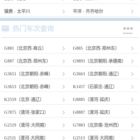
镇赉 - 太平川

平洋 - 齐齐哈尔



热门车次查询
G801（北京西-商丘）

G805（北京西-郑州东）

G807（北京西-郑州东）

G9893（北京朝阳-承德南）

G3651（北京朝阳-赤峰）

G3663（北京朝阳-通辽）

G3653（北京朝阳-赤峰）

K1457（石家庄-通辽）

K2559（北京-通辽）

G8885（清河-延庆）

G7875（清河-张家口）

G8887（清河-延庆）

G2519（清河-大同南）

G7803（北京南-沧州西）

G2511（清河-大同南）

G2513（清河-大同南）
