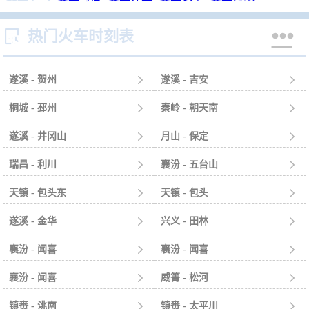


热门火车时刻表
遂溪 - 贺州

遂溪 - 吉安

桐城 - 邳州

秦岭 - 朝天南

遂溪 - 井冈山

月山 - 保定

瑞昌 - 利川

襄汾 - 五台山

天镇 - 包头东

天镇 - 包头

遂溪 - 金华

兴义 - 田林

襄汾 - 闻喜

襄汾 - 闻喜

襄汾 - 闻喜

威箐 - 松河

镇赉 - 洮南

镇赉 - 太平川
