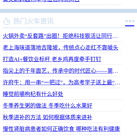


热门火车资讯
火锅外卖“反套路”出圈！拒绝科技狠活让同行颤抖
老上海味道落地吉隆坡，传统点心走红不靠噱头
打造AI+餐饮业标杆 老乡鸡再度牵手钉钉
指尖上的千年面艺，传承中的时代匠心——第八届“安琪酵母杯”中华发酵面食大赛武汉赛区开赛
许府牛：用一串“一把过”，为高考学子送上最“牛”祝福
睡觉前嚼枸杞有什么好处
冬季养生粥的做法 冬季吃什么水果好
秋季进补的方法 如何根据体质来进补
慢性肾脏病患者如何正确饮食 哪种吃法有利健康