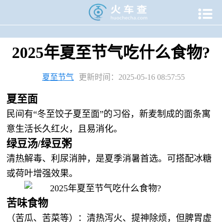

当前位置：
火车查
>
专题资讯
>
二十四节气专题
>
夏至专题
>
2025年夏至节气吃什么食物?
夏至节气
更新时间：2025-05-16 08:57:55
‌夏至面‌
民间有“冬至饺子夏至面”的习俗，新麦制成的面条寓
意生活长久红火，且易消化。
‌绿豆汤/绿豆粥‌
清热解毒、利尿消肿，是夏季消暑首选。可搭配冰糖
或荷叶增强效果。
‌苦味食物‌
（苦瓜、苦菜等）：清热泻火、提神除烦，但脾胃虚