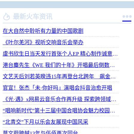


最新火车资讯
在大自然中聆听有力量的中国歌剧
《叶尔羌河》视听交响音乐会举办
虞书欣生日当天发行首张个人EP 精心制作诚意满满
港台麋先生《WE 我们的十年》开唱最后倒数 惊喜释出10周年纪念单曲宠粉
文艺天后刘若英睽违15年再登台北跨年 飙金嗓演唱经典招牌歌掀回忆杀
官宣！张杰「未·你好吗」演唱会抖音治愈开唱
《光·遇》x网易云音乐合作再升级 探索跨领域社交新体验
“唱响新时代”第十三届中国合唱协会魅力校园合唱展演开幕
“北青交”下月以乐会友展现中国风采
莫文蔚跨越13年与伍佰再次同台