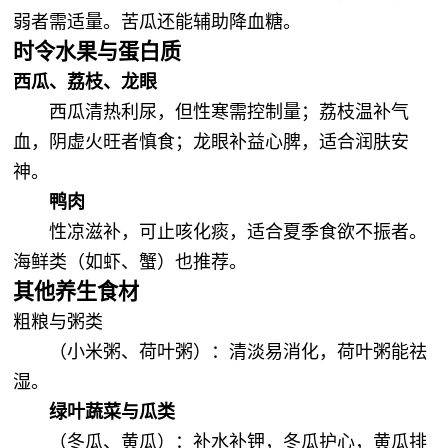
弱者需适量。苦瓜还能辅助降血糖。
时令水果与蛋白质
‌西瓜、荔枝、龙眼‌
西瓜清热利尿，但性寒需控制量；荔枝温补气
血，阴虚火旺者慎食；龙眼补益心脾，适合润肤安
神。
‌鸭肉‌
性凉滋补，可止咳化痰，适合夏季食欲不振者。
海鲜类（如虾、蟹）也推荐。
其他养生食材
‌粗粮与粥类‌
（小米粥、荷叶粥）：清淡易消化，荷叶粥能祛
湿。
‌绿叶蔬菜与瓜类‌
（冬瓜、黄瓜）：补水补钾，冬瓜护心，黄瓜排