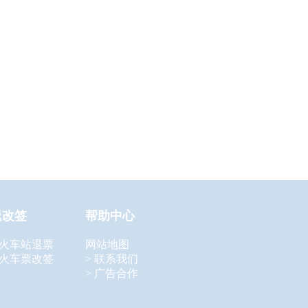
退改签
帮助中心
 火车站退票
网站地图
 火车票改签
> 联系我们
> 广告合作