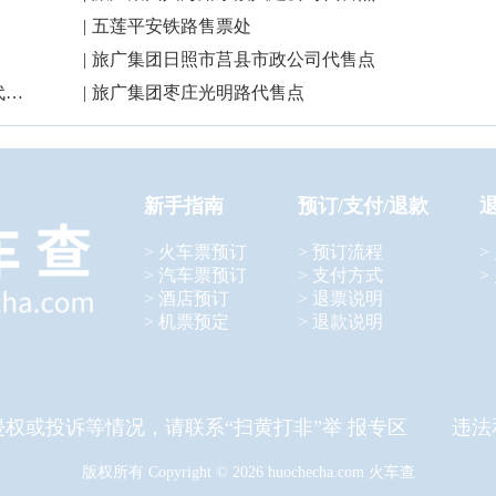
|
五莲平安铁路售票处
|
旅广集团日照市莒县市政公司代售点
点
|
旅广集团枣庄光明路代售点
新手指南
预订/支付/退款
> 火车票预订
> 预订流程
>
> 汽车票预订
> 支付方式
>
> 酒店预订
> 退票说明
> 机票预定
> 退款说明
侵权或投诉等情况，请联系“扫黄打非”举 报专区 违法
版权所有 Copyright © 2026 huochecha.com 火车查