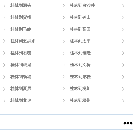

桂林到源头

桂林到白沙井


桂林到贺州

桂林到钟山


桂林到马岭

桂林到高田


桂林到五拱水

桂林到太平


桂林到石嘴

桂林到镇隆


桂林到虎尾

桂林到文桥


桂林到杨堤

桂林到栗桂


桂林到夏层

桂林到桃川


桂林到龙虎

桂林到梧州

