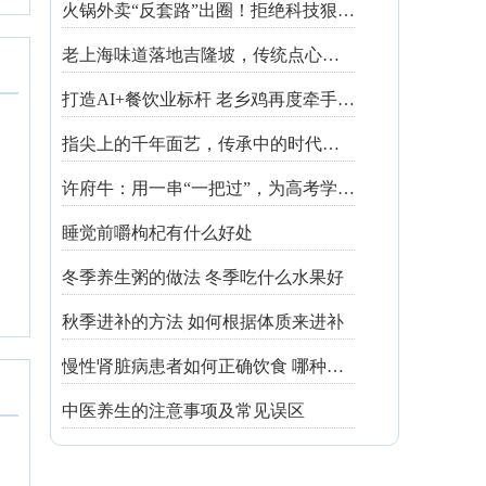
火锅外卖“反套路”出圈！拒绝科技狠活让同行颤抖
老上海味道落地吉隆坡，传统点心走红不靠噱头
打造AI+餐饮业标杆 老乡鸡再度牵手钉钉
指尖上的千年面艺，传承中的时代匠心——第八届“安琪酵母杯”中华发酵面食大赛武汉赛区开赛
许府牛：用一串“一把过”，为高考学子送上最“牛”祝福
睡觉前嚼枸杞有什么好处
冬季养生粥的做法 冬季吃什么水果好
秋季进补的方法 如何根据体质来进补
慢性肾脏病患者如何正确饮食 哪种吃法有利健康
中医养生的注意事项及常见误区