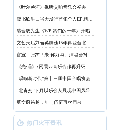
《叶尔羌河》视听交响音乐会举办
虞书欣生日当天发行首张个人EP 精心制作诚意满满
港台麋先生《WE 我们的十年》开唱最后倒数 惊喜释出10周年纪念单曲宠粉
文艺天后刘若英睽违15年再登台北跨年 飙金嗓演唱经典招牌歌掀回忆杀
官宣！张杰「未·你好吗」演唱会抖音治愈开唱
《光·遇》x网易云音乐合作再升级 探索跨领域社交新体验
“唱响新时代”第十三届中国合唱协会魅力校园合唱展演开幕
“北青交”下月以乐会友展现中国风采
莫文蔚跨越13年与伍佰再次同台

热门火车资讯