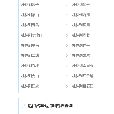
桂林到沙子

桂林到治平
桂林到蒙山

桂林到西湾
桂林到青鸟

桂林到富川
桂林到才湾口

桂林到丹竹
桂林到平南

桂林到桂平
桂林到二塘

桂林到栗木
桂林到兴坪

桂林到佘田桥
桂林到允山

桂林到厂子铺
桂林到江永

桂林到粗石江
热门汽车站点时刻表查询
