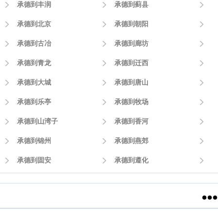

承德到丰润

承德到蓟县


承德到北京

承德到朝阳


承德到古冶

承德到廊坊


承德到青龙

承德到迁西


承德到大城

承德到唐山


承德到乐亭

承德到牧场


承德到山湾子

承德到香河


承德到锦州

承德到燕郊


承德到固安

承德到遵化

