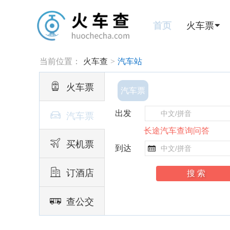
首页
火车票
当前位置：
火车查
>
汽车站

火车票
汽车票
出发

汽车票
长途汽车查询问答

买机票
到达


订酒店

查公交