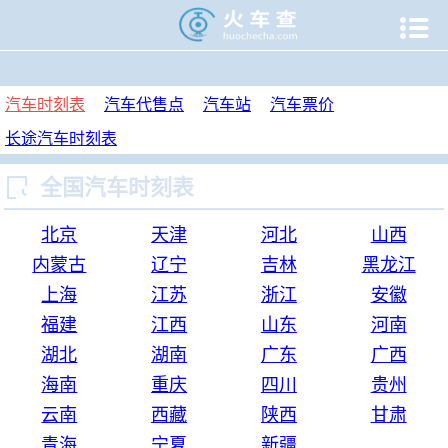

当前位置：
火车查
>
汽车时刻表
汽车时刻表
汽车代售点
汽车站
汽车票价
长途汽车时刻表

全国汽车时刻表
北京
天津
河北
山西
内蒙古
辽宁
吉林
黑龙江
上海
江苏
浙江
安徽
福建
江西
山东
河南
湖北
湖南
广东
广西
海南
重庆
四川
贵州
云南
西藏
陕西
甘肃
青海
宁夏
新疆