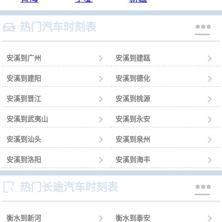


热门汽车时刻表
安溪到广州

安溪到建瓯

安溪到建阳

安溪到德化

安溪到晋江

安溪到桃源

安溪到武夷山

安溪到永安

安溪到汕头

安溪到泉州

安溪到洛阳

安溪到海丰



热门长途汽车时刻表
衡水到新河

衡水到泰安
