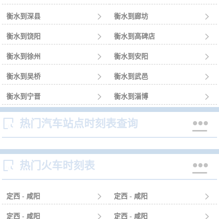
衡水到深县

衡水到廊坊

衡水到饶阳

衡水到高碑店

衡水到徐州

衡水到安阳

衡水到吴桥

衡水到武邑

衡水到宁晋

衡水到淄博



热门汽车站点时刻表查询


热门火车时刻表
定西 - 咸阳

定西 - 咸阳

定西 - 咸阳

定西 - 咸阳
