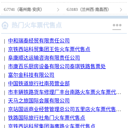
G7741（亳州南-安庆）

G3183（兰州西-南昌西）



热门火车票代售点
|
中和瑞泰经贸有限责任公司
|
京铁西站科贸集团王佐火车票代售点
|
阜康顺达运输咨询有限责任公司
|
市康百乐厨房设备有限公司泰琪铁路售票处
|
富尔金科技有限公司
|
中国铁道旅行社南苑营业部
|
市丰辆铁路货车修理厂丰台南路火车票火车票代售点
|
天马之旅国际会展有限公司
|
京站国运商业经营管理总公司五里店火车票代售点
|
铁路国际旅行社角门火车票代售点
|
京铁西站科贸集团海鹰路火车票代售点