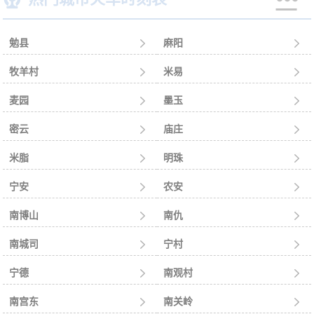
勉县

麻阳

牧羊村

米易

麦园

墨玉

密云

庙庄

米脂

明珠

宁安

农安

南博山

南仇

南城司

宁村

宁德

南观村

南宫东

南关岭
