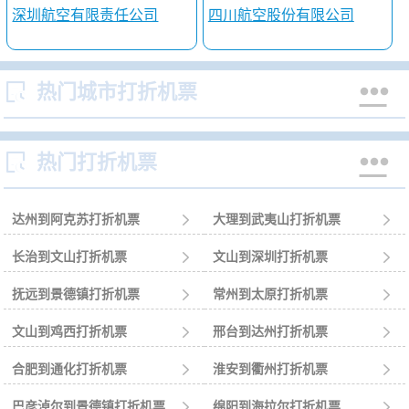
深圳航空有限责任公司
四川航空股份有限公司


热门城市打折机票


热门打折机票
达州到阿克苏打折机票

大理到武夷山打折机票

长治到文山打折机票

文山到深圳打折机票

抚远到景德镇打折机票

常州到太原打折机票

文山到鸡西打折机票

邢台到达州打折机票

合肥到通化打折机票

淮安到衢州打折机票

巴彦淖尔到景德镇打折机票

绵阳到海拉尔打折机票
