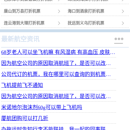
唐山到万县打折机票

海口到酒泉打折机票

连云港到大理打折机票

抚远到义乌打折机票


最新航空资讯
68岁老人可以坐飞机嘛 有风湿病 有高血压 皮肤过敏 有吃药带药
因为航空公司的原因取消航班了，是否可以改签到前一天的别的航空公司
公司代订的机票，我在哪里可以查询的到机票信息？
飞机提前飞不通知
因为航空公司的原因取消航班了，是否可以改签到前一天的别的航班公司
米诺地尔泡沫剂60g可以带上飞机吗
厦航团购可以打几折
办拖运时告知行李不能联挂，我一起的同事联挂了，为什么