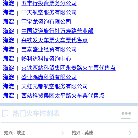
海淀
|
五丰行投资票务分公司
海淀
|
中天航空服务有限公司
海淀
|
宇宝龙咨询有限公司
海淀
|
中国铁道旅行社万寿路营业部
海淀
|
兴铁发火车票火车票代售点
海淀
|
宝泰盛业经贸有限公司
海淀
|
畅利达科技咨询中心
海淀
|
京铁西站科贸集团永泰路火车票代售点
海淀
|
盛业鸿鑫科贸有限公司
海淀
|
天虹元都航空服务有限公司
海淀
|
西站科贸集团太平路火车票代售点


热门火车时刻表
始兴 - 峡江

始兴 - 英德
