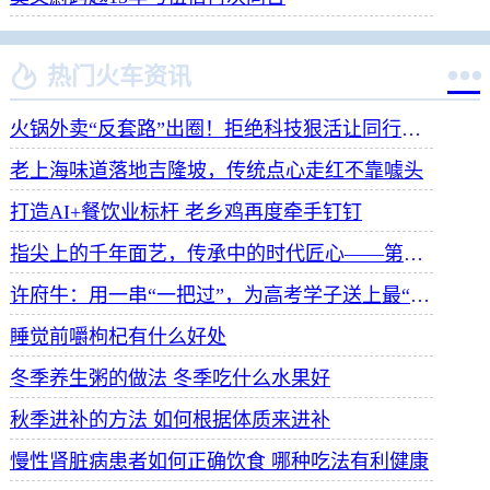


热门火车资讯
火锅外卖“反套路”出圈！拒绝科技狠活让同行颤抖
老上海味道落地吉隆坡，传统点心走红不靠噱头
打造AI+餐饮业标杆 老乡鸡再度牵手钉钉
指尖上的千年面艺，传承中的时代匠心——第八届“安琪酵母杯”中华发酵面食大赛武汉赛区开赛
许府牛：用一串“一把过”，为高考学子送上最“牛”祝福
睡觉前嚼枸杞有什么好处
冬季养生粥的做法 冬季吃什么水果好
秋季进补的方法 如何根据体质来进补
慢性肾脏病患者如何正确饮食 哪种吃法有利健康