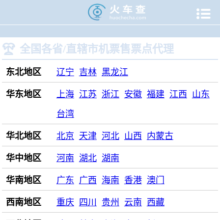

当前位置：
火车查
>
机票预订
>
机票售票点

全国各省/直辖市机票售票点代理
东北地区
辽宁
吉林
黑龙江
华东地区
上海
江苏
浙江
安徽
福建
江西
山东
台湾
华北地区
北京
天津
河北
山西
内蒙古
华中地区
河南
湖北
湖南
华南地区
广东
广西
海南
香港
澳门
西南地区
重庆
四川
贵州
云南
西藏