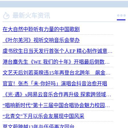


最新火车资讯
在大自然中聆听有力量的中国歌剧
《叶尔羌河》视听交响音乐会举办
虞书欣生日当天发行首张个人EP 精心制作诚意满满
港台麋先生《WE 我们的十年》开唱最后倒数 惊喜释出10周年纪念单曲宠粉
文艺天后刘若英睽违15年再登台北跨年 飙金嗓演唱经典招牌歌掀回忆杀
官宣！张杰「未·你好吗」演唱会抖音治愈开唱
《光·遇》x网易云音乐合作再升级 探索跨领域社交新体验
“唱响新时代”第十三届中国合唱协会魅力校园合唱展演开幕
“北青交”下月以乐会友展现中国风采
莫文蔚跨越13年与伍佰再次同台