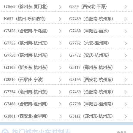
G1669（徐州东-厦门北）

G859（西安北-平潭）

K657（杭州-呼和浩特）

G7489（合肥南-杭州东）

G7458（合肥南-千岛湖）

G7480（阜阳西-丽水）

G7755（亳州南-杭州东）

G7762（六安-温州南）

G7758（亳州南-杭州东）

G7472（安庆-杭州东）

G3108（新乡东-杭州东）

G3117（郑州东-杭州东）

G2810（石家庄-宁波）

G3195（西安北-杭州东）

G7754（亳州南-杭州东）

G7439（合肥南-杭州东）

G7488（合肥南-温州南）

G7798（阜阳西-温州南）

G1881（西安北-金华南）

G3112（郑州东-杭州东）



热门城市火车时刻表