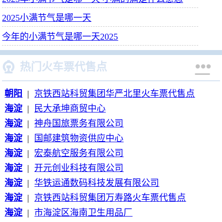
2025小满节气是哪一天
今年的小满节气是哪一天2025


热门火车票代售点
朝阳
|
京铁西站科贸集团华严北里火车票代售点
海淀
|
民大承坤商贸中心
海淀
|
神舟国旅票务有限公司
海淀
|
国邮建筑物资供应中心
海淀
|
宏泰航空服务有限公司
海淀
|
开元创业科技有限公司
海淀
|
华铁运通数码科技发展有限公司
海淀
|
京铁西站科贸集团万寿路火车票代售点
海淀
|
市海淀区海南卫生用品厂