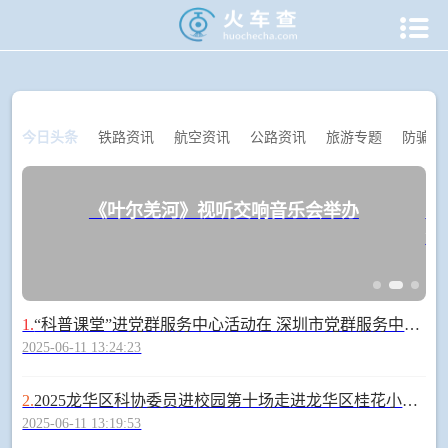

当前位置：
火车查
>
火车资讯
今日头条
铁路资讯
航空资讯
公路资讯
旅游专题
防骗专
《叶尔羌河》视听交响音乐会举办
虞
满
1.
“科普课堂”进党群服务中心活动在 深圳市党群服务中心启幕
2025-06-11 13:24:23
2.
2025龙华区科协委员进校园第十场走进龙华区桂花小学—王细生医生《拥抱青春，解密成长》
2025-06-11 13:19:53