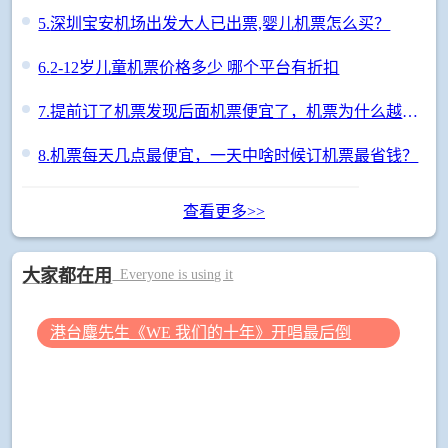
5.
深圳宝安机场出发大人已出票,婴儿机票怎么买？
6.
2-12岁儿童机票价格多少 哪个平台有折扣
7.
提前订了机票发现后面机票便宜了，机票为什么越晚买越便宜
8.
机票每天几点最便宜，一天中啥时候订机票最省钱？
查看更多>>
大家都在用
Everyone is using it
港台麋先生《WE 我们的十年》开唱最后倒
数 惊喜释出10周年纪念单曲宠粉
金曲乐团麋先生MIXER将在12月24日于高雄流行音乐中心举办《WE我们的十年》10周年演唱会，演出进入最后倒数，他们密集投入筹备与练团工作，同时更宠粉释出成军10周年纪念单曲《倒数三万天》，以难忘为...