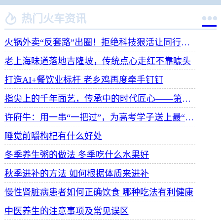


热门火车资讯
火锅外卖“反套路”出圈！拒绝科技狠活让同行颤抖
老上海味道落地吉隆坡，传统点心走红不靠噱头
打造AI+餐饮业标杆 老乡鸡再度牵手钉钉
指尖上的千年面艺，传承中的时代匠心——第八届“安琪酵母杯”中华发酵面食大赛武汉赛区开赛
许府牛：用一串“一把过”，为高考学子送上最“牛”祝福
睡觉前嚼枸杞有什么好处
冬季养生粥的做法 冬季吃什么水果好
秋季进补的方法 如何根据体质来进补
慢性肾脏病患者如何正确饮食 哪种吃法有利健康
中医养生的注意事项及常见误区