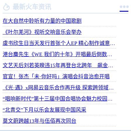


最新火车资讯
在大自然中聆听有力量的中国歌剧
《叶尔羌河》视听交响音乐会举办
虞书欣生日当天发行首张个人EP 精心制作诚意满满
港台麋先生《WE 我们的十年》开唱最后倒数 惊喜释出10周年纪念单曲宠粉
文艺天后刘若英睽违15年再登台北跨年 飙金嗓演唱经典招牌歌掀回忆杀
官宣！张杰「未·你好吗」演唱会抖音治愈开唱
《光·遇》x网易云音乐合作再升级 探索跨领域社交新体验
“唱响新时代”第十三届中国合唱协会魅力校园合唱展演开幕
“北青交”下月以乐会友展现中国风采
莫文蔚跨越13年与伍佰再次同台