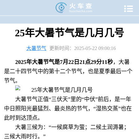

当前位置：
火车查
>
专题资讯
>
二十四节气专题
>
大暑专题
>
25年大暑节气是几月几号
大暑节气
更新时间：2025-05-22 09:00:16
2025年大暑节气是7月22日21点29分11秒
，大暑
是二十四节气中的第十二个节气，也是夏季最后一个
节气。
大暑节气正值“三伏天”里的“中伏”前后，是一年
中日照阳光最猛烈、最炎热的节气，“湿热交蒸”也在
此时到达顶点。
大暑三候为：“一候腐草为萤；二候土润溽暑；
三候大雨时行。”