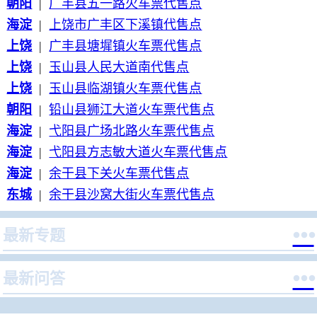
朝阳
|
广丰县五一路火车票代售点
海淀
|
上饶市广丰区下溪镇代售点
上饶
|
广丰县塘墀镇火车票代售点
上饶
|
玉山县人民大道南代售点
上饶
|
玉山县临湖镇火车票代售点
朝阳
|
铅山县狮江大道火车票代售点
海淀
|
弋阳县广场北路火车票代售点
海淀
|
弋阳县方志敏大道火车票代售点
海淀
|
余干县下关火车票代售点
东城
|
余干县沙窝大街火车票代售点

最新专题

最新问答