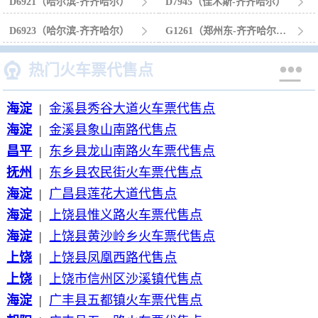
D6921（哈尔滨-齐齐哈尔）

D7945（佳木斯-齐齐哈尔）

D6923（哈尔滨-齐齐哈尔）

G1261（郑州东-齐齐哈尔南）



热门火车票代售点
海淀
|
金溪县秀谷大道火车票代售点
海淀
|
金溪县象山南路代售点
昌平
|
东乡县龙山南路火车票代售点
抚州
|
东乡县农民街火车票代售点
海淀
|
广昌县莲花大道代售点
海淀
|
上饶县惟义路火车票代售点
海淀
|
上饶县黄沙岭乡火车票代售点
上饶
|
上饶县凤凰西路代售点
上饶
|
上饶市信州区沙溪镇代售点
海淀
|
广丰县五都镇火车票代售点