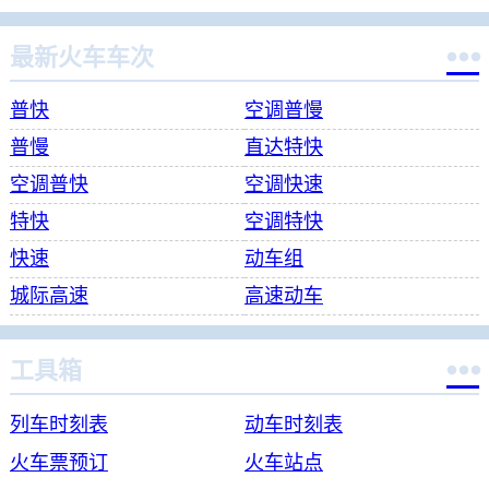

最新火车车次
普快
空调普慢
普慢
直达特快
空调普快
空调快速
特快
空调特快
快速
动车组
城际高速
高速动车

工具箱
列车时刻表
动车时刻表
火车票预订
火车站点