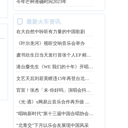
今年芒种准确时间2023年

最新火车资讯
在大自然中聆听有力量的中国歌剧
《叶尔羌河》视听交响音乐会举办
虞书欣生日当天发行首张个人EP 精心制作诚意满满
港台麋先生《WE 我们的十年》开唱最后倒数 惊喜释出10周年纪念单曲宠粉
文艺天后刘若英睽违15年再登台北跨年 飙金嗓演唱经典招牌歌掀回忆杀
官宣！张杰「未·你好吗」演唱会抖音治愈开唱
《光·遇》x网易云音乐合作再升级 探索跨领域社交新体验
“唱响新时代”第十三届中国合唱协会魅力校园合唱展演开幕
“北青交”下月以乐会友展现中国风采