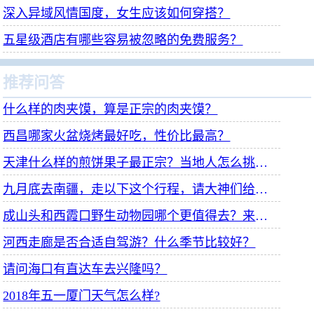
深入异域风情国度，女生应该如何穿搭？
五星级酒店有哪些容易被忽略的免费服务？
推荐问答
什么样的肉夹馍，算是正宗的肉夹馍？
西昌哪家火盆烧烤最好吃，性价比最高？
天津什么样的煎饼果子最正宗？当地人怎么挑煎饼铺？
九月底去南疆，走以下这个行程，请大神们给点建议？
成山头和西霞口野生动物园哪个更值得去？来不及两个都去。谢谢
河西走廊是否合适自驾游？什么季节比较好？
请问海口有直达车去兴隆吗？
2018年五一厦门天气怎么样?