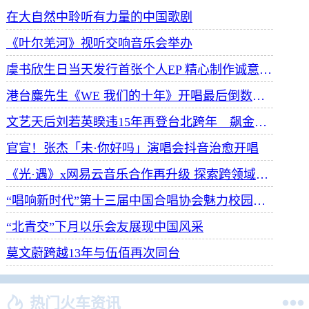
在大自然中聆听有力量的中国歌剧
《叶尔羌河》视听交响音乐会举办
虞书欣生日当天发行首张个人EP 精心制作诚意满满
港台麋先生《WE 我们的十年》开唱最后倒数 惊喜释出10周年纪念单曲宠粉
文艺天后刘若英睽违15年再登台北跨年 飙金嗓演唱经典招牌歌掀回忆杀
官宣！张杰「未·你好吗」演唱会抖音治愈开唱
《光·遇》x网易云音乐合作再升级 探索跨领域社交新体验
“唱响新时代”第十三届中国合唱协会魅力校园合唱展演开幕
“北青交”下月以乐会友展现中国风采
莫文蔚跨越13年与伍佰再次同台


热门火车资讯