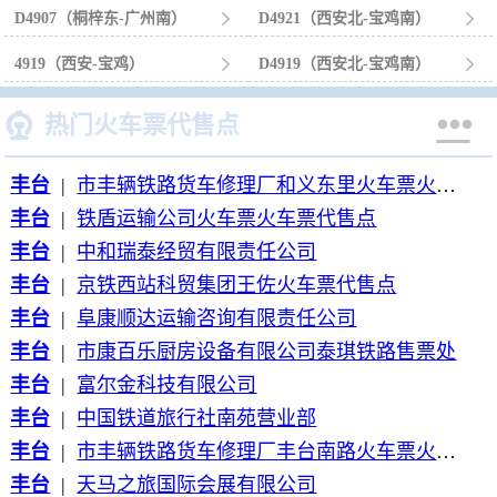
D4907（桐梓东-广州南）

D4921（西安北-宝鸡南）

4919（西安-宝鸡）

D4919（西安北-宝鸡南）



热门火车票代售点
丰台
|
市丰辆铁路货车修理厂和义东里火车票火车票代售点
丰台
|
铁盾运输公司火车票火车票代售点
丰台
|
中和瑞泰经贸有限责任公司
丰台
|
京铁西站科贸集团王佐火车票代售点
丰台
|
阜康顺达运输咨询有限责任公司
丰台
|
市康百乐厨房设备有限公司泰琪铁路售票处
丰台
|
富尔金科技有限公司
丰台
|
中国铁道旅行社南苑营业部
丰台
|
市丰辆铁路货车修理厂丰台南路火车票火车票代售点
丰台
|
天马之旅国际会展有限公司