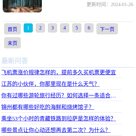
更新时间：2024-01-26
1
2
3
4
5
6
首页
下一页
末页
最新问答
飞机票涨价规律怎样的，提前多久买机票更便宜
江苏的小伙伴，你那里现在是什么天气？
你有过哪些游轮旅行经历？如何选择一条适合自己的游轮线路？
锦州都有哪些好吃的海鲜和烧烤馆子？
乘坐53个小时的青藏铁路到拉萨是怎样的体验？
哪些景点让你心动还想再去第二次？为什么？