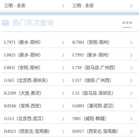
三明 - 永安

三明 - 永安



热门车次查询
L7971（新乡-郑州）

K7961（安阳-郑州）

L8025（新乡-郑州）

L7993（新乡-郑州）

L8011（安阳-郑州）

L739（驻马店-广州西）

G565（北京西-郑州东）

L157（信阳-广州西）

K2209（大连-黑河）

L53（驻马店-深圳东）

K8166（宝鸡-西安）

G6801（漯河西-武汉）

G513（北京西-武汉）

7001（咸阳-韩城）

D4923（西安北-宝鸡南）

D4917（西安北-宝鸡南）
