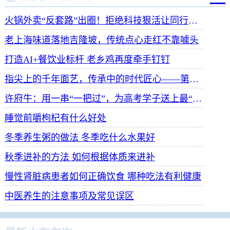
火锅外卖“反套路”出圈！拒绝科技狠活让同行颤抖
老上海味道落地吉隆坡，传统点心走红不靠噱头
打造AI+餐饮业标杆 老乡鸡再度牵手钉钉
指尖上的千年面艺，传承中的时代匠心——第八届“安琪酵母杯”中华发酵面食大赛武汉赛区开赛
许府牛：用一串“一把过”，为高考学子送上最“牛”祝福
睡觉前嚼枸杞有什么好处
冬季养生粥的做法 冬季吃什么水果好
秋季进补的方法 如何根据体质来进补
慢性肾脏病患者如何正确饮食 哪种吃法有利健康
中医养生的注意事项及常见误区