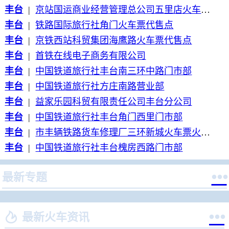
丰台
|
京站国运商业经营管理总公司五里店火车票代售点
丰台
|
铁路国际旅行社角门火车票代售点
丰台
|
京铁西站科贸集团海鹰路火车票代售点
丰台
|
首铁在线电子商务有限公司
丰台
|
中国铁道旅行社丰台南三环中路门市部
丰台
|
中国铁道旅行社方庄南路营业部
丰台
|
益家乐园科贸有限责任公司丰台分公司
丰台
|
中国铁道旅行社丰台角门西里门市部
丰台
|
市丰辆铁路货车修理厂三环新城火车票火车票代售点
丰台
|
中国铁道旅行社丰台槐房西路门市部

最新专题


最新火车资讯