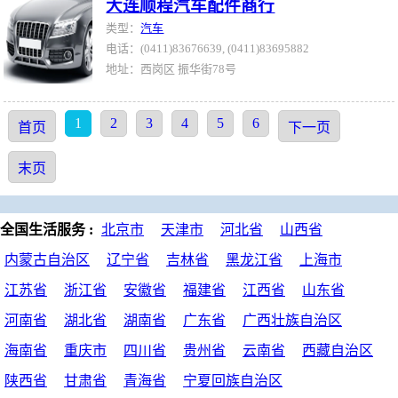
大连顺程汽车配件商行
类型：
汽车
电话：(0411)83676639, (0411)83695882
地址：西岗区 振华街78号
1
2
3
4
5
6
首页
下一页
末页
全国生活服务 :
北京市
天津市
河北省
山西省
内蒙古自治区
辽宁省
吉林省
黑龙江省
上海市
江苏省
浙江省
安徽省
福建省
江西省
山东省
河南省
湖北省
湖南省
广东省
广西壮族自治区
海南省
重庆市
四川省
贵州省
云南省
西藏自治区
陕西省
甘肃省
青海省
宁夏回族自治区