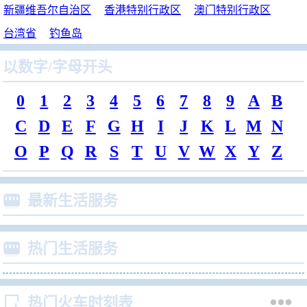
新疆维吾尔自治区
香港特别行政区
澳门特别行政区
台湾省
钓鱼岛
以数字/字母开头
0
1
2
3
4
5
6
7
8
9
A
B
C
D
E
F
G
H
I
J
K
L
M
N
O
P
Q
R
S
T
U
V
W
X
Y
Z

最新生活服务

热门生活服务


热门火车时刻表