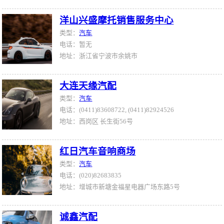
洋山兴盛摩托销售服务中心
类型：
汽车
电话：暂无
地址：浙江省宁波市余姚市
大连天缘汽配
类型：
汽车
电话：(0411)83608722, (0411)82924526
地址：西岗区 长生街56号
红日汽车音响商场
类型：
汽车
电话：(020)82683835
地址：增城市新塘金福星电器广场东路5号
诚鑫汽配