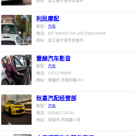
地址：浙江省宁波市余姚市
利民摩配
类型：
汽车
电话：(0574)62647326,,(0574)66216368
地址：浙江省宁波市余姚市
雷赫汽车影音
类型：
汽车
电话：13512788969
地址：增城市 开园中路103
秋喜汽配经营部
类型：
汽车
电话：(020)82720330
地址：增城市 开园路53号