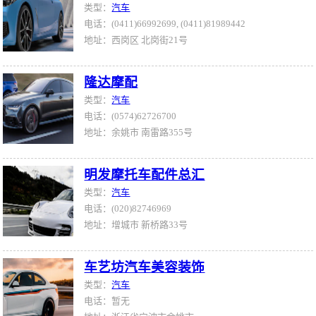
类型：
汽车
电话：(0411)66992699, (0411)81989442
地址：西岗区 北岗街21号
隆达摩配
类型：
汽车
电话：(0574)62726700
地址：余姚市 南雷路355号
明发摩托车配件总汇
类型：
汽车
电话：(020)82746969
地址：增城市 新桥路33号
车艺坊汽车美容装饰
类型：
汽车
电话：暂无