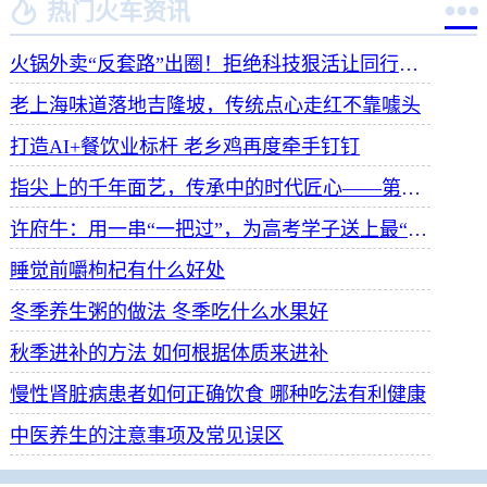


热门火车资讯
火锅外卖“反套路”出圈！拒绝科技狠活让同行颤抖
老上海味道落地吉隆坡，传统点心走红不靠噱头
打造AI+餐饮业标杆 老乡鸡再度牵手钉钉
指尖上的千年面艺，传承中的时代匠心——第八届“安琪酵母杯”中华发酵面食大赛武汉赛区开赛
许府牛：用一串“一把过”，为高考学子送上最“牛”祝福
睡觉前嚼枸杞有什么好处
冬季养生粥的做法 冬季吃什么水果好
秋季进补的方法 如何根据体质来进补
慢性肾脏病患者如何正确饮食 哪种吃法有利健康
中医养生的注意事项及常见误区