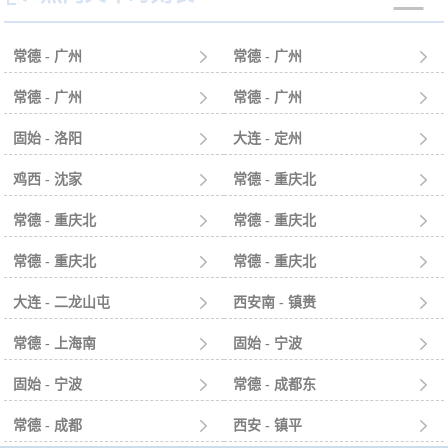
常德 - 广州

常德 - 广州

常德 - 广州

常德 - 广州

固始 - 洛阳

大连 - 定州

鸡西 - 沈家

常德 - 重庆北

常德 - 重庆北

常德 - 重庆北

常德 - 重庆北

常德 - 重庆北

大连 - 二龙山屯

西安南 - 镇赉

常德 - 上海南

固始 - 宁波

固始 - 宁波

常德 - 成都东

常德 - 成都

西安 - 镇平
