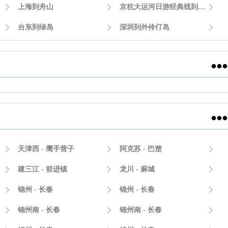

上海到舟山

京杭大运河日游经典线到杭州


台东到绿岛

深圳到外伶仃岛




天津西 - 鹰手营子

阿克苏 - 巴楚


建三江 - 前进镇

龙川 - 麻城


锦州 - 长春

锦州 - 长春


锦州南 - 长春

锦州南 - 长春
