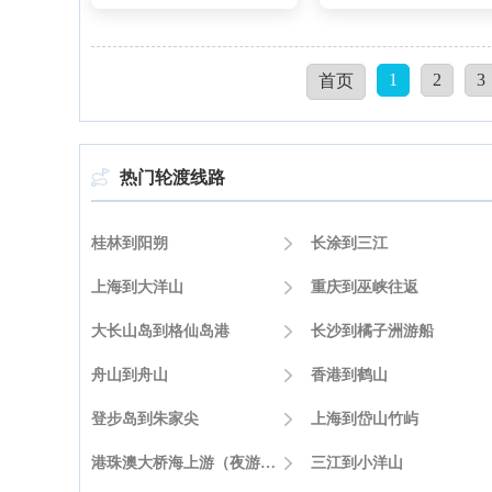
1
2
3
首页
热门轮渡线路

桂林到阳朔

长涂到三江
上海到大洋山

重庆到巫峡往返
大长山岛到格仙岛港

长沙到橘子洲游船
舟山到舟山

香港到鹤山
登步岛到朱家尖

上海到岱山竹屿
港珠澳大桥海上游（夜游）到珠海

三江到小洋山