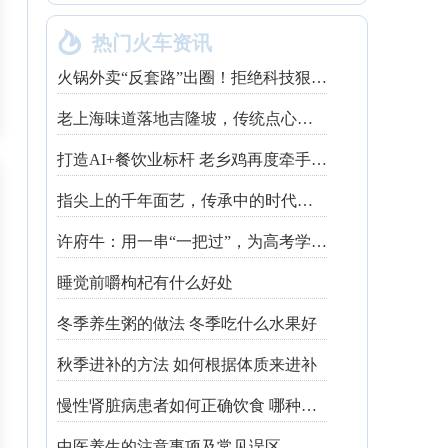

热门火车资讯
火锅外卖“反套路”出圈！拒绝科技狠活让同行颤抖
老上海味道落地吉隆坡，传统点心走红不靠噱头
打造AI+餐饮业标杆 老乡鸡再度牵手钉钉
指尖上的千年面艺，传承中的时代匠心——第八届“安琪酵母杯”中华发酵面食大赛武汉赛区开赛
许府牛：用一串“一把过”，为高考学子送上最“牛”祝福
睡觉前嚼枸杞有什么好处
冬季养生粥的做法 冬季吃什么水果好
秋季进补的方法 如何根据体质来进补
慢性肾脏病患者如何正确饮食 哪种吃法有利健康
中医养生的注意事项及常见误区