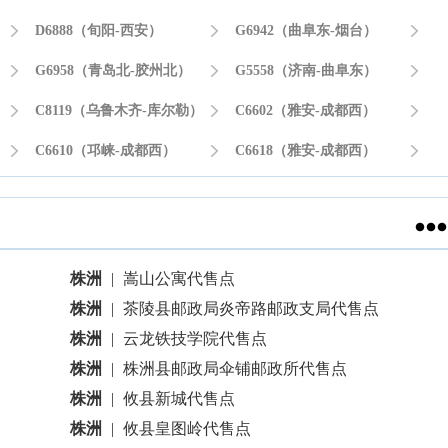

D6888（旬阳-西安）

G6942（曲阜东-烟台）


G6958（青岛北-胶州北）

G5558（济南-曲阜东）

）

C8119（乌鲁木齐-库尔勒）

C6602（雅安-成都西）


C6610（邛崃-成都西）

C6618（雅安-成都西）


株洲
|
嵩山公寓代售点
株洲
|
茶陵县邮政局炎帝路邮政支局代售点
株洲
|
云龙铁技学院代售点
株洲
|
株洲县邮政局伞铺邮政所代售点
株洲
|
攸县新城代售点
株洲
|
攸县皇图岭代售点