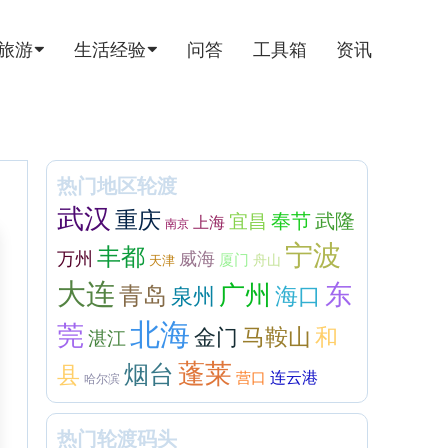
旅游
生活经验
问答
工具箱
资讯
热门地区轮渡
武汉
重庆
奉节
武隆
宜昌
上海
南京
宁波
丰都
万州
威海
厦门
天津
舟山
大连
东
广州
青岛
泉州
海口
北海
莞
金门
马鞍山
和
湛江
蓬莱
烟台
县
连云港
营口
哈尔滨
热门轮渡码头