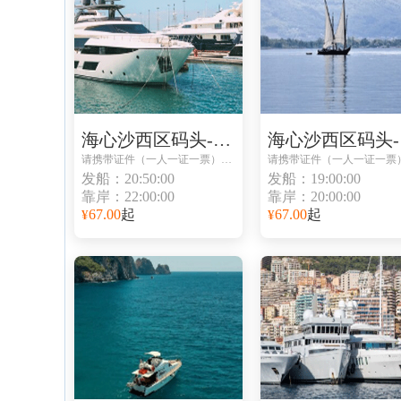
海心沙西区码头-海心沙西区码头
海
请携带证件（一人一证一票）避免无法登船
发船：20:50:00
发船：19:00:00
靠岸：22:00:00
靠岸：20:00:00
67.00
起
67.00
起
¥
¥