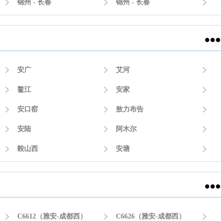

锦州 - 长春

锦州 - 长春



安广

艾河


鳌江

安家


安口窑

敖力布告


安陆

阿木尔


鞍山西

安塘



C6612（雅安-成都西）

C6626（雅安-成都西）
