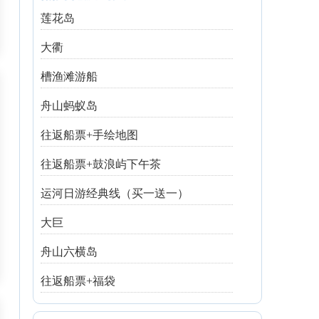
莲花岛
大衢
槽渔滩游船
舟山蚂蚁岛
往返船票+手绘地图
往返船票+鼓浪屿下午茶
运河日游经典线（买一送一）
大巨
舟山六横岛
往返船票+福袋