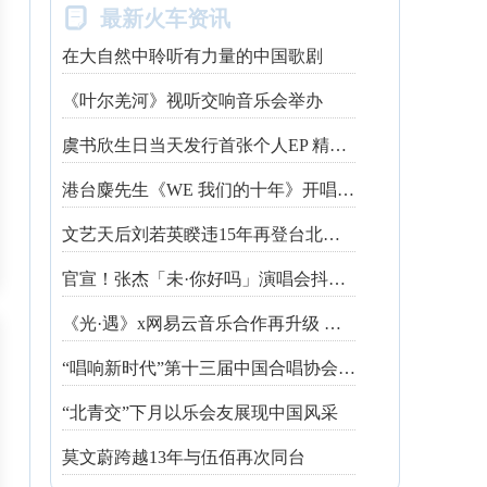

最新火车资讯
在大自然中聆听有力量的中国歌剧
《叶尔羌河》视听交响音乐会举办
虞书欣生日当天发行首张个人EP 精心制作诚意满满
港台麋先生《WE 我们的十年》开唱最后倒数 惊喜释出10周年纪念单曲宠粉
文艺天后刘若英睽违15年再登台北跨年 飙金嗓演唱经典招牌歌掀回忆杀
官宣！张杰「未·你好吗」演唱会抖音治愈开唱
《光·遇》x网易云音乐合作再升级 探索跨领域社交新体验
“唱响新时代”第十三届中国合唱协会魅力校园合唱展演开幕
“北青交”下月以乐会友展现中国风采
莫文蔚跨越13年与伍佰再次同台