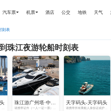
汽车票
机票
酒店
公交
地铁
天气
时刻表
07广州到珠江夜游轮船时刻表
头
珠江游广州塔·中大码头-珠江游广州塔·中大码头
天字码头-天字码头
请携带证件（一人一证一票）避免无法登船
请携带证件（一人一证一票）避免无法登船
请携带所有乘船人身份证或护照到码头取票处取票