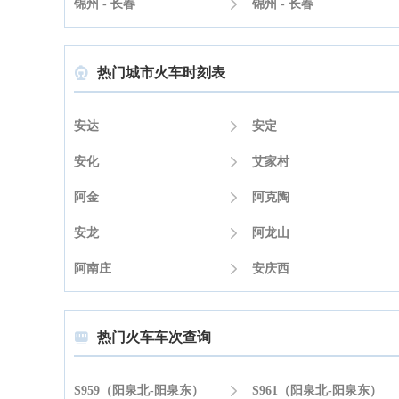
锦州 - 长春

锦州 - 长春
热门城市火车时刻表

安达

安定
安化

艾家村
阿金

阿克陶
安龙

阿龙山
阿南庄

安庆西
热门火车车次查询

S959（阳泉北-阳泉东）

S961（阳泉北-阳泉东）