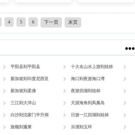
4
5
6
下一页
末页


平阳县到平阳县

十大名山水上游到桂林


新加坡到印度尼西亚

海口到夜游海口湾


新加坡到柔佛

夜游四湖到桂林


三江到大洋山

天涯海角到凤凰岛


白沙到沈家门半升洞

日游一江四湖到桂林


旅顺到蓬莱

乐清到玉环
