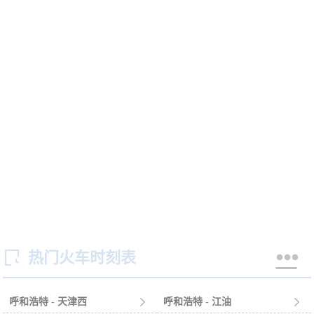


热门火车时刻表
呼和浩特 - 天津西

呼和浩特 - 江油
