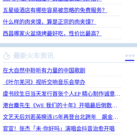
五星级酒店有哪些容易被忽略的免费服务？
什么样的肉夹馍，算是正宗的肉夹馍？
西昌哪家火盆烧烤最好吃，性价比最高？


最新火车资讯
在大自然中聆听有力量的中国歌剧
《叶尔羌河》视听交响音乐会举办
虞书欣生日当天发行首张个人EP 精心制作诚意满满
港台麋先生《WE 我们的十年》开唱最后倒数 惊喜释出10周年纪念单曲宠粉
文艺天后刘若英睽违15年再登台北跨年 飙金嗓演唱经典招牌歌掀回忆杀
官宣！张杰「未·你好吗」演唱会抖音治愈开唱