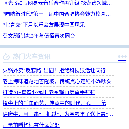
《光·遇》x网易云音乐合作再升级 探索跨领域社交新体验
“唱响新时代”第十三届中国合唱协会魅力校园合唱展演开幕
“北青交”下月以乐会友展现中国风采
莫文蔚跨越13年与伍佰再次同台


热门火车资讯
火锅外卖“反套路”出圈！拒绝科技狠活让同行颤抖
老上海味道落地吉隆坡，传统点心走红不靠噱头
打造AI+餐饮业标杆 老乡鸡再度牵手钉钉
指尖上的千年面艺，传承中的时代匠心——第八届“安琪酵母杯”中华发酵面食大赛武汉赛区开赛
许府牛：用一串“一把过”，为高考学子送上最“牛”祝福
睡觉前嚼枸杞有什么好处