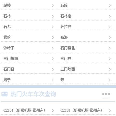
绥棱

石岭

石林

石林南

石龙

萨拉齐

索伦

商洛

沙岭子

石门县北

三门峡南

三门县

石门县

三门峡西

肃宁

宋



热门火车车次查询
C2884（新郑机场-郑州东）

C2838（新郑机场-郑州东）
