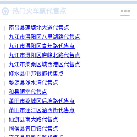


热门火车票代售点
|
南昌县莲塘北大道代售点
|
九江市浔阳区八里湖路代售点
|
九江市浔阳区青年路代售点
|
九江市浔阳区庐峰北路代售点
|
九江市柴桑区城西港区代售点
|
修水县中邦银都代售点
|
婺源县浅水湾代售点
|
和县陋室代售点
|
莆田市荔城区后塘路代售点
|
莆田市涵江区涵西街代售点
|
仙游县南大路代售点
|
闽侯县青口镇代售点