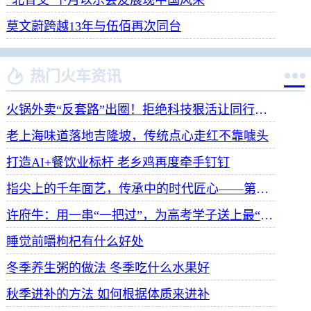
莫文蔚跨越13年与伍佰再次同台


热门火车资讯
火锅外卖“反套路”出圈！拒绝科技狠活让同行颤抖
老上海味道落地吉隆坡，传统点心走红不靠噱头
打造AI+餐饮业标杆 老乡鸡再度牵手钉钉
指尖上的千年面艺，传承中的时代匠心——第八届“安琪酵母杯”中华发酵面食大赛武汉赛区开赛
许府牛：用一串“一把过”，为高考学子送上最“牛”祝福
睡觉前嚼枸杞有什么好处
冬季养生粥的做法 冬季吃什么水果好
秋季进补的方法 如何根据体质来进补