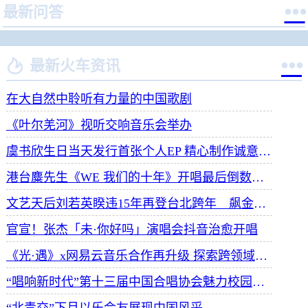

最新问答


最新火车资讯
在大自然中聆听有力量的中国歌剧
《叶尔羌河》视听交响音乐会举办
虞书欣生日当天发行首张个人EP 精心制作诚意满满
港台麋先生《WE 我们的十年》开唱最后倒数 惊喜释出10周年纪念单曲宠粉
文艺天后刘若英睽违15年再登台北跨年 飙金嗓演唱经典招牌歌掀回忆杀
官宣！张杰「未·你好吗」演唱会抖音治愈开唱
《光·遇》x网易云音乐合作再升级 探索跨领域社交新体验
“唱响新时代”第十三届中国合唱协会魅力校园合唱展演开幕
“北青交”下月以乐会友展现中国风采