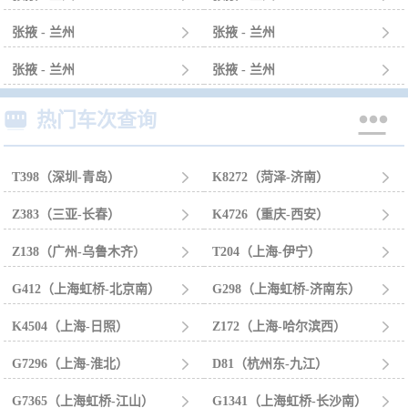
张掖 - 兰州

张掖 - 兰州

张掖 - 兰州

张掖 - 兰州



热门车次查询
T398（深圳-青岛）

K8272（菏泽-济南）

Z383（三亚-长春）

K4726（重庆-西安）

Z138（广州-乌鲁木齐）

T204（上海-伊宁）

G412（上海虹桥-北京南）

G298（上海虹桥-济南东）

K4504（上海-日照）

Z172（上海-哈尔滨西）

G7296（上海-淮北）

D81（杭州东-九江）

G7365（上海虹桥-江山）

G1341（上海虹桥-长沙南）
