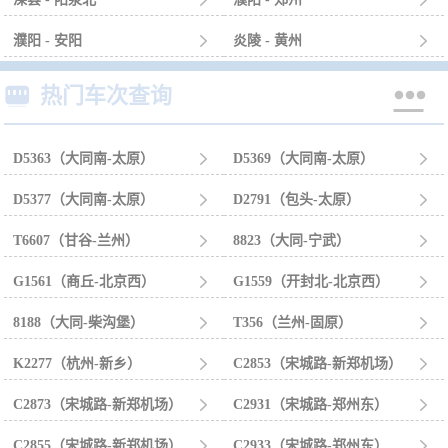
濮阳 - 安阳

炎陵 - 黄州



热门车次查询
D5363（大同南-太原）

D5369（大同南-太原）

D5377（大同南-太原）

D2791（包头-太原）

T6607（甘谷-兰州）

8823（大同-宁武）

G1561（商丘-北京西）

G1559（开封北-北京西）

8188（大同-柴沟堡）

T356（兰州-固原）

K2277（杭州-新乡）

C2853（宋城路-新郑机场）

C2873（宋城路-新郑机场）

C2931（宋城路-郑州东）

C2855（宋城路-新郑机场）

C2933（宋城路-郑州东）
