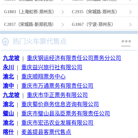
G1803（上海虹桥-郑州东）

C2935（宋城路-郑州东）

C2857（宋城路-新郑机场）

G1867（宁波-郑州东）



热门火车票代售点
九龙坡
|
重庆钢运经济有限责任公司票务分公司
永川
|
重庆益兴旅行社有限公司
渝北
|
重庆顺翔票务中心
渝中
|
重庆市万通票务有限责任公司
九龙坡
|
重庆市华正票务有限公司
渝北
|
重庆蜀价商务信息咨询有限公司
璧山
|
重庆市璧山县泓臣票务有限责任公司
渝北
|
重庆市宏迅农业发展有限公司
喀什
|
麦盖提县客票代售点