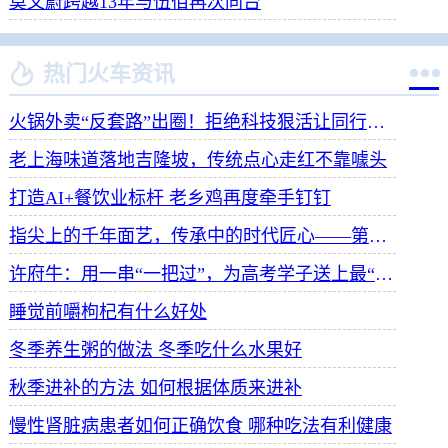
莫文蔚跨越13年与伍佰再次同台


热门火车资讯
火锅外卖“反套路”出圈！拒绝科技狠活让同行颤抖
老上海味道落地吉隆坡，传统点心走红不靠噱头
打造AI+餐饮业标杆 老乡鸡再度牵手钉钉
指尖上的千年面艺，传承中的时代匠心——第八届“安琪酵母杯”中华发酵面食大赛武汉赛区开赛
许府牛：用一串“一把过”，为高考学子送上最“牛”祝福
睡觉前嚼枸杞有什么好处
冬季养生粥的做法 冬季吃什么水果好
秋季进补的方法 如何根据体质来进补
慢性肾脏病患者如何正确饮食 哪种吃法有利健康