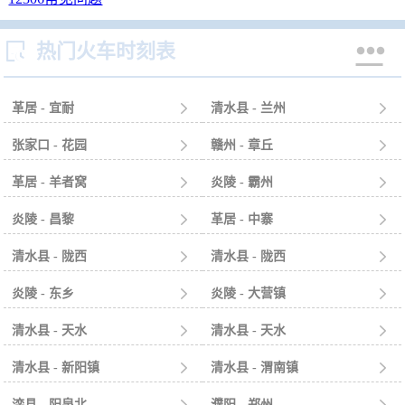


热门火车时刻表
革居 - 宜耐

清水县 - 兰州

张家口 - 花园

赣州 - 章丘

革居 - 羊者窝

炎陵 - 霸州

炎陵 - 昌黎

革居 - 中寨

清水县 - 陇西

清水县 - 陇西

炎陵 - 东乡

炎陵 - 大营镇

清水县 - 天水

清水县 - 天水

清水县 - 新阳镇

清水县 - 渭南镇

滦县 - 阳泉北

濮阳 - 郑州
