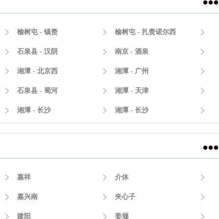


榆树屯 - 镇赉

榆树屯 - 扎赉诺尔西


石泉县 - 汉阴

南京 - 酒泉


湘潭 - 北京西

湘潭 - 广州


石泉县 - 蜀河

湘潭 - 天津


湘潭 - 长沙

湘潭 - 长沙



嘉祥

介休


嘉兴南

夹心子


建阳

姜堰
