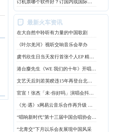
订机票哪个软件好？订国内或国际机票，哪个app用起来便宜省心

最新火车资讯
在大自然中聆听有力量的中国歌剧
《叶尔羌河》视听交响音乐会举办
虞书欣生日当天发行首张个人EP 精心制作诚意满满
港台麋先生《WE 我们的十年》开唱最后倒数 惊喜释出10周年纪念单曲宠粉
文艺天后刘若英睽违15年再登台北跨年 飙金嗓演唱经典招牌歌掀回忆杀
官宣！张杰「未·你好吗」演唱会抖音治愈开唱
《光·遇》x网易云音乐合作再升级 探索跨领域社交新体验
“唱响新时代”第十三届中国合唱协会魅力校园合唱展演开幕
“北青交”下月以乐会友展现中国风采