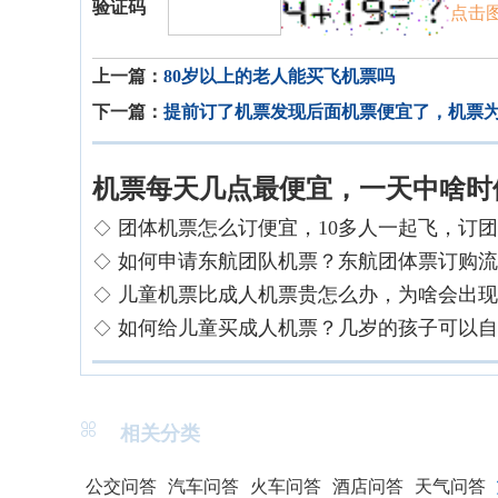
验证码
点击
上一篇：
80岁以上的老人能买飞机票吗
下一篇：
提前订了机票发现后面机票便宜了，机票
机票每天几点最便宜，一天中啥时
团体机票怎么订便宜，10多人一起飞，订

如何申请东航团队机票？东航团体票订购流

儿童机票比成人机票贵怎么办，为啥会出现

如何给儿童买成人机票？几岁的孩子可以自


相关分类
公交问答
汽车问答
火车问答
酒店问答
天气问答