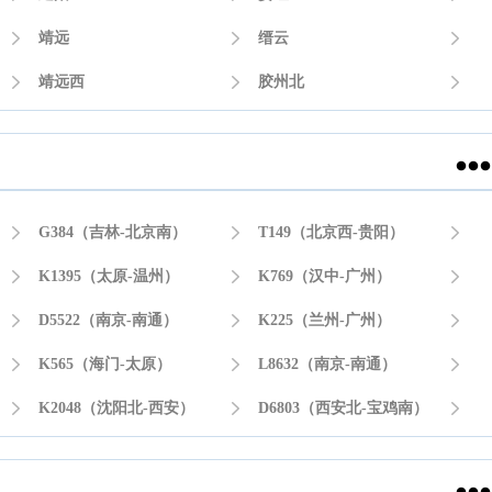

靖远

缙云


靖远西

胶州北



G384（吉林-北京南）

T149（北京西-贵阳）


K1395（太原-温州）

K769（汉中-广州）


D5522（南京-南通）

K225（兰州-广州）


K565（海门-太原）

L8632（南京-南通）


K2048（沈阳北-西安）

D6803（西安北-宝鸡南）
