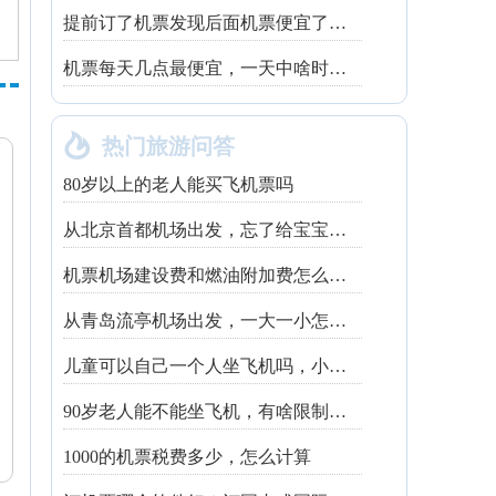
提前订了机票发现后面机票便宜了，机票为什么越晚买越便宜
机票每天几点最便宜，一天中啥时候订机票最省钱？

热门旅游问答
80岁以上的老人能买飞机票吗
从北京首都机场出发，忘了给宝宝买票，婴儿票需要去机场补吗
机票机场建设费和燃油附加费怎么算，最新规定是什么
从青岛流亭机场出发，一大一小怎么买机票？订票流程是什么
儿童可以自己一个人坐飞机吗，小孩独自飞，有啥规定和流程？
90岁老人能不能坐飞机，有啥限制或者规定吗
1000的机票税费多少，怎么计算