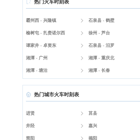
热门火车时刻表

霸州西 - 兴隆镇

石泉县 - 鹤壁
榆树屯 - 扎赉诺尔西

徐州 - 芦台
谭家井 - 卓资东

石泉县 - 汨罗
湘潭 - 广州

湘潭 - 重庆北
湘潭 - 塘沽

湘潭 - 长春
热门城市火车时刻表

进贤

莒县
井陉

嘉兴
简阳

揭阳