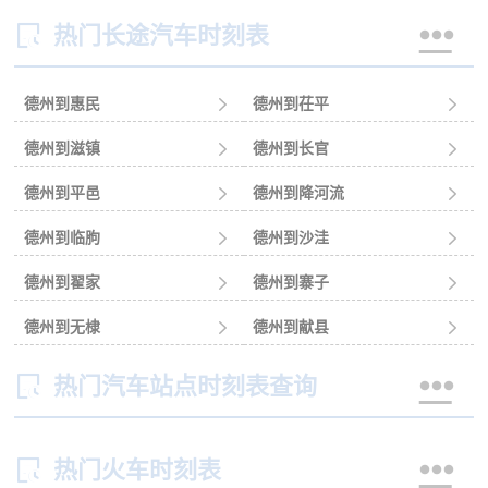


热门长途汽车时刻表
德州到惠民

德州到茌平

德州到滋镇

德州到长官

德州到平邑

德州到降河流

德州到临朐

德州到沙洼

德州到翟家

德州到寨子

德州到无棣

德州到献县



热门汽车站点时刻表查询


热门火车时刻表