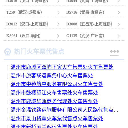
D3016（汉口-上海虹桥）

D3044（武昌-上海虹桥）

T250（武汉-成都东）

D5716（武昌-宜昌东）

D3012（汉口-上海虹桥）

D3008（宜昌东-上海虹桥）

K8061（汉口-襄阳）

G1135（武汉-广州南）



热门火车票代售点
|
温州市鹿城区双屿下寅火车售票处火车售票处
|
温州市旅客联运票务中心火车售票处
|
温州市中苑航空服务有限公司火车售票处
|
温州市鼓楼望江火车售票处火车售票处
|
温州市鹿城华瓯商务代理处火车售票处
|
温州金温铁路运输服务有限公司人民路代售点火车售票处
|
温州市景山将军火车票代售点火车售票处
|
温州市新桥丽兰客运售票处火车售票处