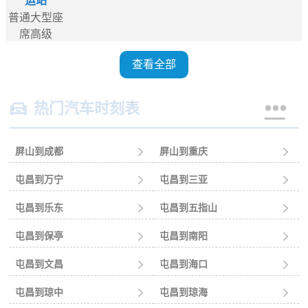
运站
普通大型座
席高级
查看全部


热门汽车时刻表
屏山到成都

屏山到重庆

屯昌到万宁

屯昌到三亚

屯昌到乐东

屯昌到五指山

屯昌到保亭

屯昌到南阳

屯昌到文昌

屯昌到海口

屯昌到琼中

屯昌到琼海
