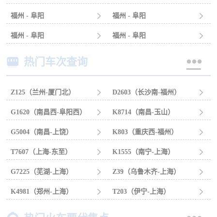
福州 - 阜阳

福州 - 阜阳

福州 - 阜阳

福州 - 阜阳



热门车次查询
Z125（兰州-厦门北）

D2603（长沙南-福州）

G1620（南昌西-阜阳西）

K8714（南昌-玉山）

G5004（南昌-上饶）

K803（重庆西-福州）

T7607（上海-东至）

K1555（南宁-上海）

G7225（芜湖-上海）

Z39（乌鲁木齐-上海）

K4981（郑州-上海）

T203（伊宁-上海）
