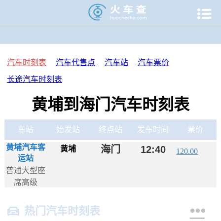

当前位置：
火车查
>
汽车时刻表
>
汽车时刻表
>
汽车时刻表
>
汽车时刻表
汽车代售点
汽车站
汽车票价
长途汽车时刻表
黄埔到海门汽车时刻表
车站
始发站
终点站
发车时间
票价
黄埔汽车客
海门
12:40
黄埔
120.00
运站
普通大型座
席高级


热门汽车时刻表