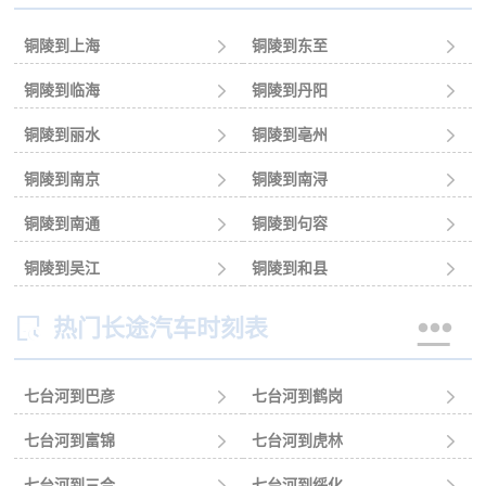
铜陵到上海

铜陵到东至

铜陵到临海

铜陵到丹阳

铜陵到丽水

铜陵到亳州

铜陵到南京

铜陵到南浔

铜陵到南通

铜陵到句容

铜陵到吴江

铜陵到和县



热门长途汽车时刻表
七台河到巴彦

七台河到鹤岗

七台河到富锦

七台河到虎林

七台河到三合

七台河到绥化
