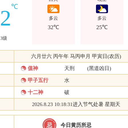
℃
32
多云
多云
32℃
25℃
3级
六月廿六 丙午年 马丙申月 甲寅日(农历)

值神
天刑
(黑道凶日)

甲子五行
水

十二神
破
2026.8.23 10:18:31进入节气处暑 星期天
忌
今日黄历所忌