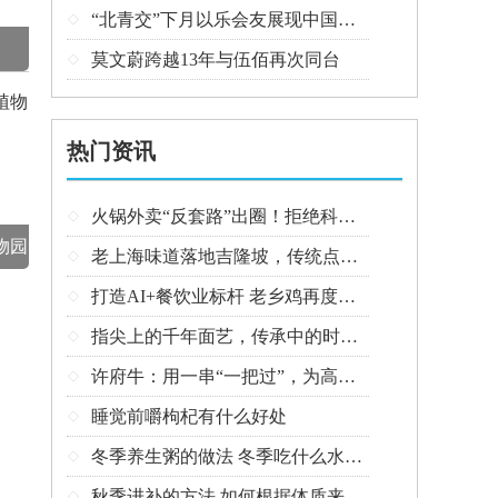
“北青交”下月以乐会友展现中国风采

莫文蔚跨越13年与伍佰再次同台

热门资讯
火锅外卖“反套路”出圈！拒绝科技狠活让同行颤抖

物园
老上海味道落地吉隆坡，传统点心走红不靠噱头

打造AI+餐饮业标杆 老乡鸡再度牵手钉钉

指尖上的千年面艺，传承中的时代匠心——第八届“安琪酵母杯”中华发酵面食大赛武汉赛区开赛

许府牛：用一串“一把过”，为高考学子送上最“牛”祝福

睡觉前嚼枸杞有什么好处

冬季养生粥的做法 冬季吃什么水果好

秋季进补的方法 如何根据体质来进补
