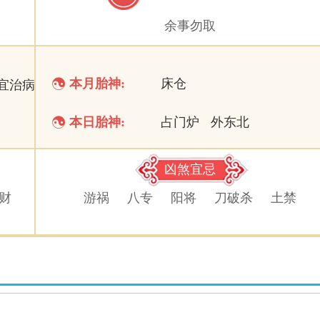
余事勿取

本月胎神:
床仓
宜治病

本日胎神:
占门炉
外东北
凶煞宜忌
财
游祸
八专
阳将
刀破杀
土禁