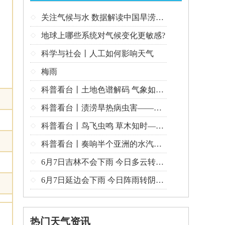
关注气候与水 数据解读中国旱涝五百年

地球上哪些系统对气候变化更敏感?

科学与社会丨人工如何影响天气

梅雨

科普看台丨土地色谱解码 气象如何滋养华夏沃土

科普看台丨渍涝旱热病虫害——顺天时行农事 护“三夏”佑粮仓

科普看台丨鸟飞虫鸣 草木知时——物候与气象的共生密码

科普看台丨奏响半个亚洲的水汽交响曲——南海夏季风

6月7日吉林不会下雨 今日多云转晴温度22℃~15℃

6月7日延边会下雨 今日阵雨转阴温度23℃~11℃

热门天气资讯