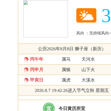
风向 ：无持续风向<
公历2026年8月8日 狮子座（新历）

丙午年
属马
天河水

丙申月
属猴
山下火

甲寅日
属虎
大溪水
2026.8.7 19:42:26进入节气立秋 星期五
宜
今日黄历所宜