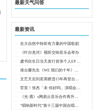
最新天气问答
商
最新资讯
：
在大自然中聆听有力量的中国歌剧

《叶尔羌河》视听交响音乐会举办

虞书欣生日当天发行首张个人EP 精心制作诚意满满

港台麋先生《WE 我们的十年》开唱最后倒数 惊喜释出10周年纪念单曲宠粉

文艺天后刘若英睽违15年再登台北跨年 飙金嗓演唱经典招牌歌掀回忆杀

官宣！张杰「未·你好吗」演唱会抖音治愈开唱

《光·遇》x网易云音乐合作再升级 探索跨领域社交新体验

“唱响新时代”第十三届中国合唱协会魅力校园合唱展演开幕
