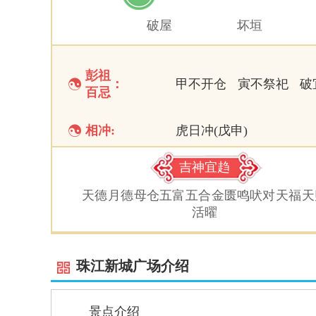
破屋
坏垣
彭祖

：
甲不开仓
寅不祭祀
破
百忌

相冲:
虎日冲(戊申)
吉神宜趋
天德
月德
母仓
五富
五合
金匮
鸣吠对
天福
天
活曜
珠江新城广场介绍
景点介绍