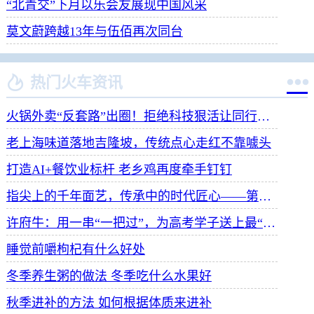
“北青交”下月以乐会友展现中国风采
莫文蔚跨越13年与伍佰再次同台


热门火车资讯
火锅外卖“反套路”出圈！拒绝科技狠活让同行颤抖
老上海味道落地吉隆坡，传统点心走红不靠噱头
打造AI+餐饮业标杆 老乡鸡再度牵手钉钉
指尖上的千年面艺，传承中的时代匠心——第八届“安琪酵母杯”中华发酵面食大赛武汉赛区开赛
许府牛：用一串“一把过”，为高考学子送上最“牛”祝福
睡觉前嚼枸杞有什么好处
冬季养生粥的做法 冬季吃什么水果好
秋季进补的方法 如何根据体质来进补