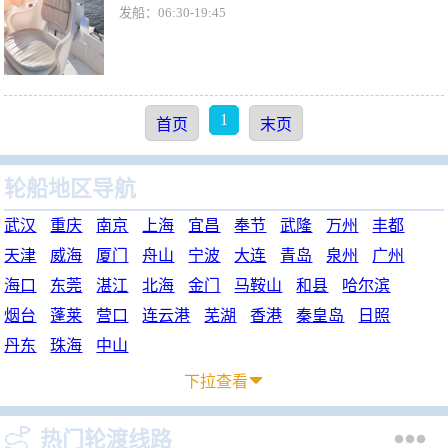
发船：06:30-19:45
1
首页
末页
轮船地区导航
武汉
重庆
南京
上海
宜昌
奉节
武隆
万州
丰都
天津
威海
厦门
舟山
宁波
大连
青岛
泉州
广州
海口
东莞
湛江
北海
金门
马鞍山
和县
哈尔滨
烟台
蓬莱
营口
连云港
芜湖
香港
秦皇岛
日照
丹东
珠海
中山
下拉查看



热门轮渡线路