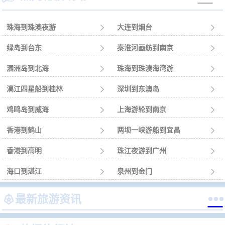
珠海到珠澳夜游

大连到烟台

绿岛到台东

秦淮河画舫到南京

涠洲岛到北海

珠海到珠澳海湾游

漓江四星船到桂林

深圳到东澳岛

鸡鸣岛到威海

上海游轮到南京

香港到鹤山

两坝一峡游船到宜昌

香港到高明

珠江夜游到广州

海口到湛江

泉州到金门



最新旅游资讯