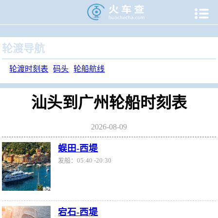

当前位置：
火车查
>
轮渡时刻表
>
汕头到广州时刻表
轮渡导航
轮渡时刻表
码头
轮船航线
汕头到广州轮船时刻表
2026-08-09
蜈田-西堤
发船：05:40 -20:30
宕石-西堤