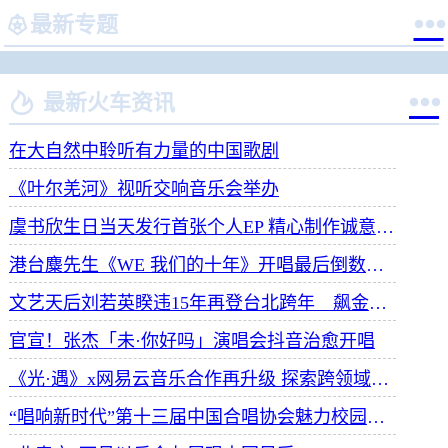


最新专题


最新火车资讯
在大自然中聆听有力量的中国歌剧
《叶尔羌河》视听交响音乐会举办
虞书欣生日当天发行首张个人EP 精心制作诚意满满
港台麋先生《WE 我们的十年》开唱最后倒数 惊喜释出10周年纪念单曲宠粉
文艺天后刘若英睽违15年再登台北跨年 飙金嗓演唱经典招牌歌掀回忆杀
官宣！张杰「未·你好吗」演唱会抖音治愈开唱
《光·遇》x网易云音乐合作再升级 探索跨领域社交新体验
“唱响新时代”第十三届中国合唱协会魅力校园合唱展演开幕