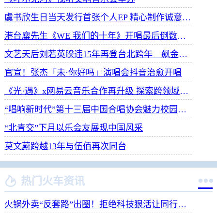
虞书欣生日当天发行首张个人EP 精心制作诚意满满
港台麋先生《WE 我们的十年》开唱最后倒数 惊喜释出10周年纪念单曲宠粉
文艺天后刘若英睽违15年再登台北跨年 飙金嗓演唱经典招牌歌掀回忆杀
官宣！张杰「未·你好吗」演唱会抖音治愈开唱
《光·遇》x网易云音乐合作再升级 探索跨领域社交新体验
“唱响新时代”第十三届中国合唱协会魅力校园合唱展演开幕
“北青交”下月以乐会友展现中国风采
莫文蔚跨越13年与伍佰再次同台


热门火车资讯
火锅外卖“反套路”出圈！拒绝科技狠活让同行颤抖