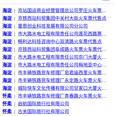
海淀
|
京站国运商业经营管理总公司罗庄火车票代售点
海淀
|
京铁西站科贸集团中关村大街火车票代售点
海淀
|
雷恩创业科技发展有限公司分公司
海淀
|
市大路水电工程有限责任公司莲花西路票务火车票代售点分公司
海淀
|
畅利达科技咨询中心双清路火车票代售点
海淀
|
京铁西站科贸集团阜成路火车票火车票代售点
海淀
|
市大路水电工程有限责任公司京门大厦火车票代售点
海淀
|
市大路水电工程有限责任公司梅地亚中心火车票代售点
海淀
|
市丰辆铁路货车修理厂皂君庙西里火车票火车票代售点
海淀
|
市丰辆铁路货车修理厂永定路火车票火车票代售点
海淀
|
城际快车文化传播有限公司甘家口大厦火车票火车票代售点
怀柔
|
市丰辆铁路货车修理厂青春路火车票火车票代售点
怀柔
|
启航国际旅行社有限公司
怀柔
|
古关国际旅行社有限公司