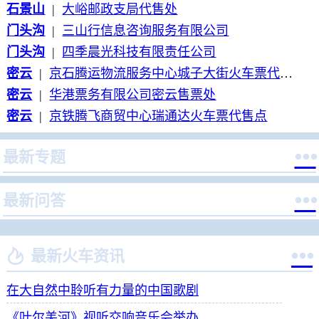
石景山
|
大峪邮政支局代售处
门头沟
|
三山行信息咨询服务有限公司
门头沟
|
四季晨光科技有限责任公司
密云
|
京石腾运物流服务中心城子大街火车票代售点
密云
|
华港票务有限公司密云售票处
密云
|
京铁腾飞商贸中心瑞通达火车票代售点

最新专题

最新问答


最新火车资讯
在大自然中聆听有力量的中国歌剧
《叶尔羌河》视听交响音乐会举办