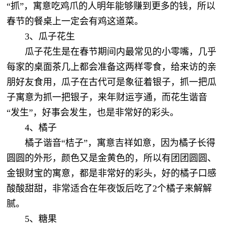
“抓”，寓意吃鸡爪的人明年能够赚到更多的钱，所以
春节的餐桌上一定会有鸡这道菜。
3、瓜子花生
瓜子花生是在春节期间内最常见的小零嘴，几乎
每家的桌面茶几上都会准备这两样零食，给来访的亲
朋好友食用，瓜子在古代可是象征着银子，抓一把瓜
子寓意为抓一把银子，来年财运亨通，而花生谐音
“发生”，好事会发生，也是非常好的彩头。
4、橘子
橘子谐音“桔子”，寓意吉祥如意，因为橘子长得
圆圆的外形，颜色又是金黄色的，所以有团团圆圆、
金银财宝的寓意，都是非常好的彩头，好的橘子口感
酸酸甜甜，非常适合在年夜饭后吃了2个橘子来解解
腻。
5、糖果