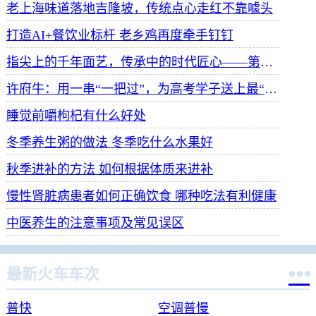
老上海味道落地吉隆坡，传统点心走红不靠噱头
打造AI+餐饮业标杆 老乡鸡再度牵手钉钉
指尖上的千年面艺，传承中的时代匠心——第八届“安琪酵母杯”中华发酵面食大赛武汉赛区开赛
许府牛：用一串“一把过”，为高考学子送上最“牛”祝福
睡觉前嚼枸杞有什么好处
冬季养生粥的做法 冬季吃什么水果好
秋季进补的方法 如何根据体质来进补
慢性肾脏病患者如何正确饮食 哪种吃法有利健康
中医养生的注意事项及常见误区

最新火车车次
普快
空调普慢