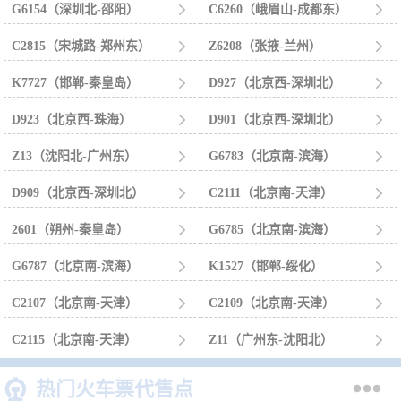
G6154（深圳北-邵阳）

C6260（峨眉山-成都东）

C2815（宋城路-郑州东）

Z6208（张掖-兰州）

K7727（邯郸-秦皇岛）

D927（北京西-深圳北）

D923（北京西-珠海）

D901（北京西-深圳北）

Z13（沈阳北-广州东）

G6783（北京南-滨海）

D909（北京西-深圳北）

C2111（北京南-天津）

2601（朔州-秦皇岛）

G6785（北京南-滨海）

G6787（北京南-滨海）

K1527（邯郸-绥化）

C2107（北京南-天津）

C2109（北京南-天津）

C2115（北京南-天津）

Z11（广州东-沈阳北）



热门火车票代售点