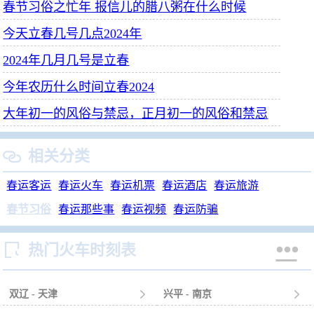
春节习俗之忙年 报信儿的腊八粥在什么时候
今天立春几号几点2024年
2024年几月几号是立春
今年农历什么时间立春2024
大年初一的风俗与禁忌，正月初一的风俗和禁忌
相关分类

春运客运
春运火车
春运机票
春运酒店
春运旅游
春节习俗
春运那些事
春运视频
春运防骗


热门火车时刻表
双辽 - 天津

兴平 - 南京
